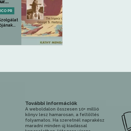
r...
ICO PR
Szolgálat
jának...
További információk
A weboldalon összesen 10+ millió
könyv lesz hamarosan, a feltöltés
folyamatos. Ha szeretnél naprakész
maradni minden új kiadással