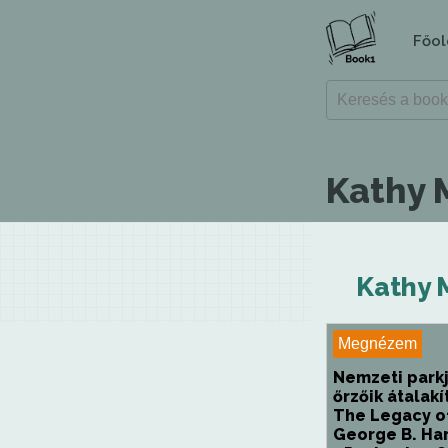
Főol
Kathy 
Kathy 
Megnézem
Nemzeti parkj
őrzőik átalakí
The Legacy o
George B. Har