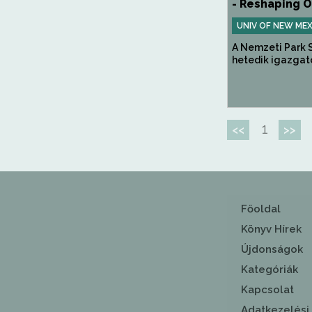
- Reshaping Ou
UNIV OF NEW MEX
A Nemzeti Park 
hetedik igazgató
1
<<
>>
Főoldal
Könyv Hírek
Újdonságok
Kategóriák
Kapcsolat
Adatkezelési