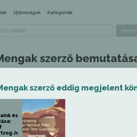
dal
Újdonságok
Kategóriák
Mengak szerző bemutatás
Mengak szerző eddig megjelent kön
aink és
tása:
f
tzog Jr.