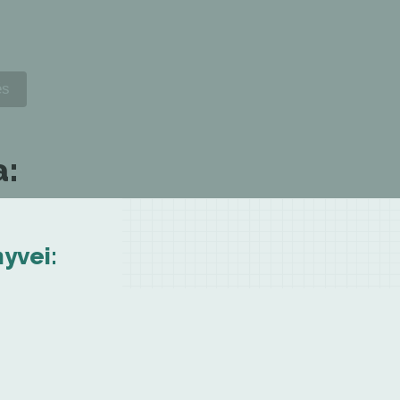
a:
yvei: