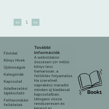
1
<<
>>
További
információk
Főoldal
A weboldalon
Könyv Hírek
összesen 10+ millió
könyv lesz
Újdonságok
hamarosan, a
Kategóriák
feltöltés folyamatos.
Ha szeretnél
Kapcsolat
naprakész maradni
Adatkezelési
minden új kiadással
tájékoztató
kapcsolatban,
látogass vissza
Felhasználási
rendszeresen és
feltételek
keresd az