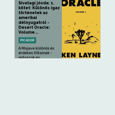
Sivatagi jósda: 1.
kötet: Különös igaz
történetek az
amerikai
délnyugatról -
Desert Oracle:
Volume...
PICADOR
A Mojave különös és
érdekes titkainak -
mítoszok és...