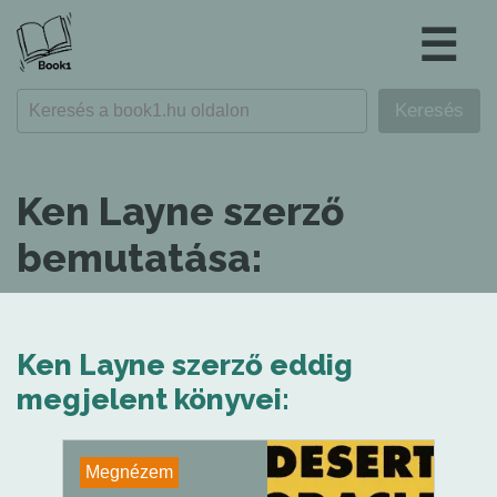
☰
Ken Layne szerző
bemutatása:
Ken Layne szerző eddig
megjelent könyvei:
Megnézem