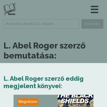
☰
L. Abel Roger szerző
bemutatása:
L. Abel Roger szerző eddig
megjelent könyvei:
Megnézem