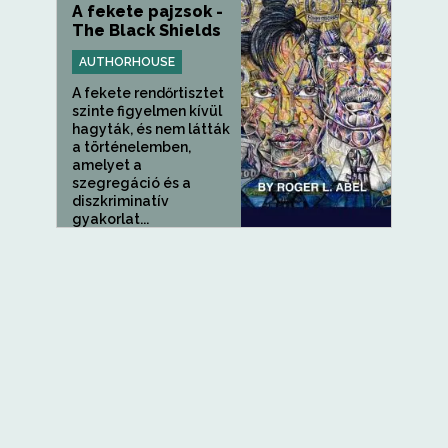
A fekete pajzsok -
The Black Shields
AUTHORHOUSE
A fekete rendőrtisztet
szinte figyelmen kívül
hagyták, és nem látták
a történelemben,
amelyet a
szegregáció és a
diszkriminatív
gyakorlat...