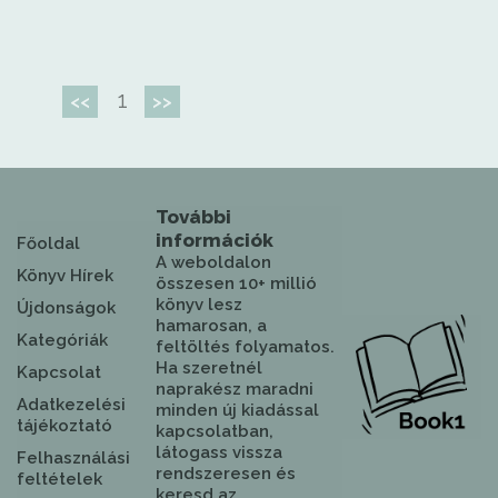
1
<<
>>
További
információk
Főoldal
A weboldalon
Könyv Hírek
összesen 10+ millió
könyv lesz
Újdonságok
hamarosan, a
Kategóriák
feltöltés folyamatos.
Ha szeretnél
Kapcsolat
naprakész maradni
Adatkezelési
minden új kiadással
tájékoztató
kapcsolatban,
látogass vissza
Felhasználási
rendszeresen és
feltételek
keresd az