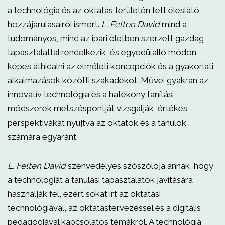
a technológia és az oktatás területén tett éleslátó
hozzájárulásairól ismert.
L. Felten David
mind a
tudományos, mind az ipari életben szerzett gazdag
tapasztalattal rendelkezik, és egyedülálló módon
képes áthidalni az elméleti koncepciók és a gyakorlati
alkalmazások közötti szakadékot. Művei gyakran az
innovatív technológia és a hatékony tanítási
módszerek metszéspontját vizsgálják, értékes
perspektívákat nyújtva az oktatók és a tanulók
számára egyaránt.
L. Felten David
szenvedélyes szószólója annak, hogy
a technológiát a tanulási tapasztalatok javítására
használják fel, ezért sokat írt az oktatási
technológiával, az oktatástervezéssel és a digitális
pedagógiával kapcsolatos témákról. A technológia