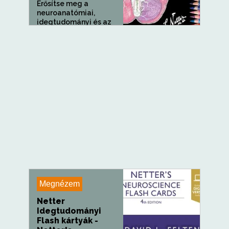
Erősítse meg a
neuroanatómiai,
idegtudományi és az
idegrendszer gyakori...
Megnézem
Netter
Idegtudományi
Flash kártyák -