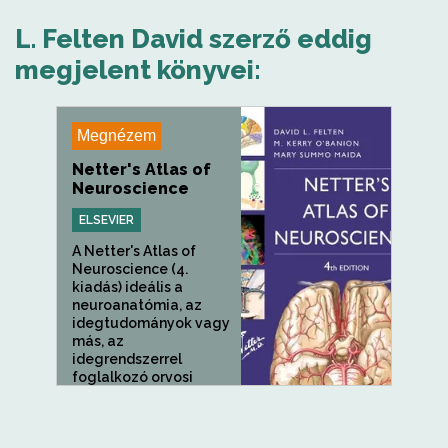
L. Felten David szerző eddig
megjelent könyvei:
Megnézem
Netter's Atlas of
Neuroscience
ELSEVIER
A Netter's Atlas of
Neuroscience (4.
kiadás) ideális a
neuroanatómia, az
idegtudományok vagy
más, az
idegrendszerrel
foglalkozó orvosi
vagy...