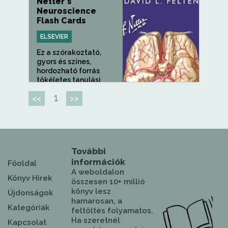
Netter's
Neuroscience
Flash Cards
ELSEVIER
Ez a szórakoztató,
gyors és színes,
hordozható forrás
tökéletes tanulási
eszköz, amely...
1
<<
>>
További
információk
Főoldal
A weboldalon
Könyv Hírek
összesen 10+ millió
könyv lesz
Újdonságok
hamarosan, a
Kategóriák
feltöltés folyamatos.
Ha szeretnél
Kapcsolat