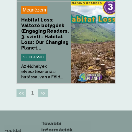
Megnézem
Habitat Loss:
Változó bolygónk
(Engaging Readers,
3. szint) - Habitat
Loss: Our Changing
Planet...
SF CLASSIC
Az élőhelyek
elvesztése óriási
hatással van a Föld...
1
<<
>>
További
információk
Főoldal