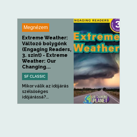
Megnézem
Extreme Weather:
Változó bolygónk
(Engaging Readers,
3. szint) - Extreme
Weather: Our
Changing...
SF CLASSIC
Mikor válik az időjárás
szélsőséges
időjárássá?...