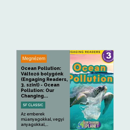
Megnézem
Ocean Pollution:
Változó bolygónk
(Engaging Readers,
3. szint) - Ocean
Pollution: Our
Changing...
SF CLASSIC
Az emberek
műanyagokkal, vegyi
anyagokkal,...