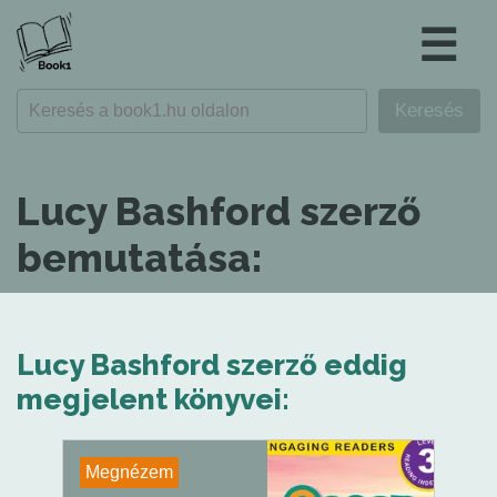
☰
Lucy Bashford szerző
bemutatása:
Lucy Bashford szerző eddig
megjelent könyvei:
Megnézem