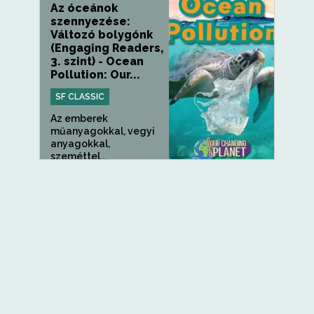
Az óceánok
szennyezése:
Változó bolygónk
(Engaging Readers,
3. szint) - Ocean
Pollution: Our...
SF CLASSIC
Az emberek
műanyagokkal, vegyi
anyagokkal,
szeméttel...