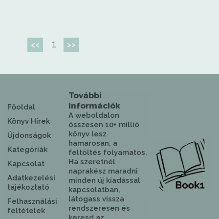
1
<<
>>
További
információk
Főoldal
A weboldalon
Könyv Hírek
összesen 10+ millió
könyv lesz
Újdonságok
hamarosan, a
Kategóriák
feltöltés folyamatos.
Ha szeretnél
Kapcsolat
naprakész maradni
Adatkezelési
minden új kiadással
tájékoztató
kapcsolatban,
látogass vissza
Felhasználási
rendszeresen és
feltételek
keresd az