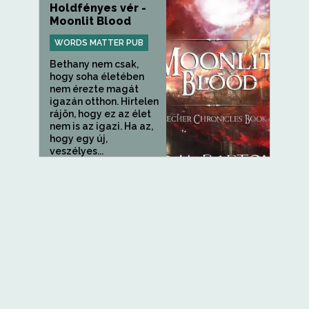
Holdfényes vér -
Moonlit Blood
WORDS MATTER PUB
Bethany nem csak,
hogy soha életében
nem érezte magát
igazán otthon. Hirtelen
rájön, hogy ez az élet
nem is az igazi. Ha az,
hogy egy új,
veszélyes...