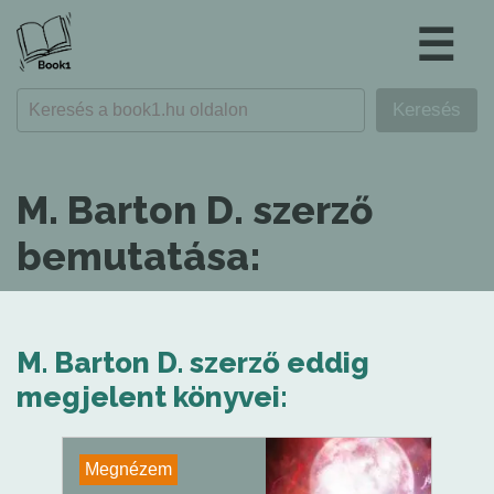
☰
M. Barton D. szerző
bemutatása:
M. Barton D. szerző eddig
megjelent könyvei:
Megnézem