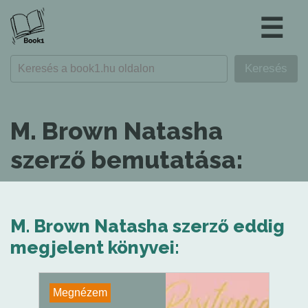
☰
M. Brown Natasha
szerző bemutatása:
M. Brown Natasha szerző eddig
megjelent könyvei:
Megnézem