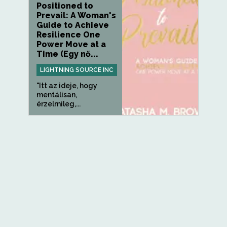
Positioned to
Prevail: A Woman's
Guide to Achieve
Resilience One
Power Move at a
Time (Egy nő...
LIGHTNING SOURCE INC
"Itt az ideje, hogy
mentálisan,
érzelmileg,...