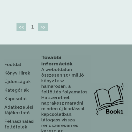
1
<<
>>
További
információk
Főoldal
A weboldalon
Könyv Hírek
összesen 10+ millió
könyv lesz
Újdonságok
hamarosan, a
Kategóriák
feltöltés folyamatos.
Ha szeretnél
Kapcsolat
naprakész maradni
Adatkezelési
minden új kiadással
tájékoztató
kapcsolatban,
látogass vissza
Felhasználási
rendszeresen és
feltételek
keresd az