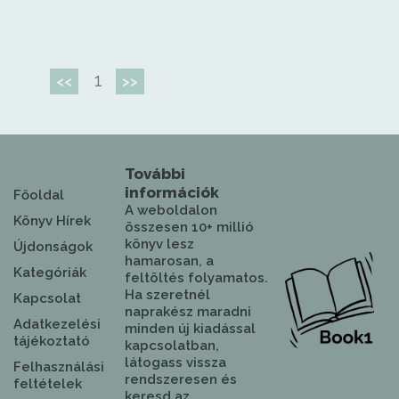
1
<<
>>
További
információk
Főoldal
A weboldalon
Könyv Hírek
összesen 10+ millió
könyv lesz
Újdonságok
hamarosan, a
Kategóriák
feltöltés folyamatos.
Ha szeretnél
Kapcsolat
naprakész maradni
Adatkezelési
minden új kiadással
tájékoztató
kapcsolatban,
látogass vissza
Felhasználási
rendszeresen és
feltételek
keresd az