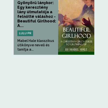
Gyönyörű lánykor:
Egy keresztény
lány útmutatója a
felnőtté váláshoz -
Beautiful Girlhood:
A...
LULU PR
Mabel Hale klasszikus
útikönyve neveli és
tanítja a...