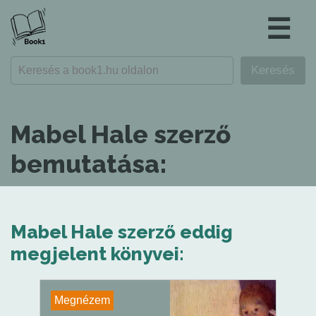
☰
Mabel Hale szerző
bemutatása:
Mabel Hale szerző eddig
megjelent könyvei:
Megnézem