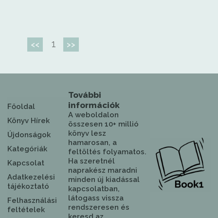
1
<<
>>
További
információk
Főoldal
A weboldalon
Könyv Hírek
összesen 10+ millió
könyv lesz
Újdonságok
hamarosan, a
Kategóriák
feltöltés folyamatos.
Ha szeretnél
Kapcsolat
naprakész maradni
Adatkezelési
minden új kiadással
tájékoztató
kapcsolatban,
látogass vissza
Felhasználási
rendszeresen és
feltételek
keresd az