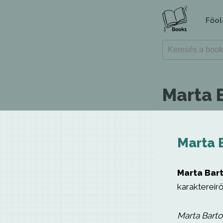
Főol
Marta 
Marta 
Marta Bart
karaktereirő
Marta Barto