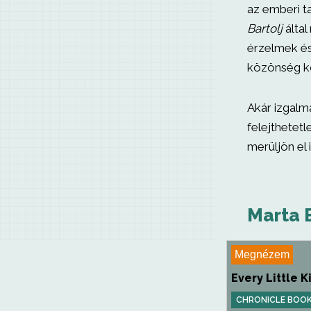
az emberi t
Bartolj
álta
érzelmek és
közönség k
Akár izgalm
felejthetet
merüljön el
Marta B
Megnézem
Every Little 
CHRONICLE BOO