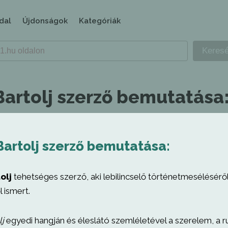
dal
Újdonságok
Kategóriák
Bartolj szerző bemutatása
Bartolj szerző bemutatása:
olj
tehetséges szerző, aki lebilincselő történetmesélésérő
l ismert.
lj
egyedi hangján és éleslátó szemléletével a szerelem, a 