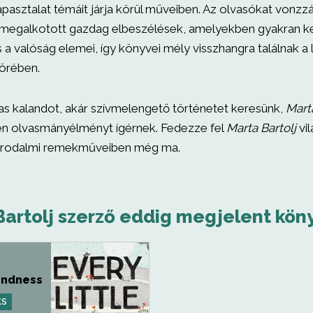
apasztalat témáit járja körül műveiben. Az olvasókat vonzz
l megalkotott gazdag elbeszélések, amelyekben gyakran 
 a valóság elemei, így könyvei mély visszhangra találnak a
örében.
as kalandot, akár szívmelengető történetet keresünk,
Marta
len olvasmányélményt ígérnek. Fedezze fel
Marta Bartolj
vil
 irodalmi remekműveiben még ma.
artolj szerző eddig megjelent köny
Kindness
KS