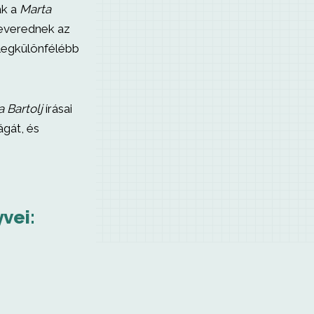
ák a
Marta
keverednek az
 legkülönfélébb
 Bartolj
írásai
ágát, és
vei: