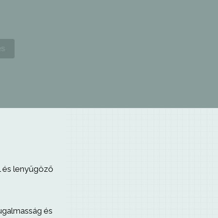
:
l és lenyűgöző
rugalmasság és