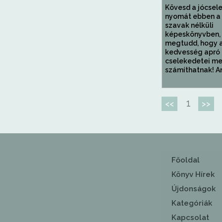
Kövesd a jócsel
nyomát ebben a 
szavak nélküli
képeskönyvben,
megtudd, hogy 
kedvesség apró
cselekedetei me
számíthatnak! Am
1
<<
>>
Főoldal
Könyv Hírek
Újdonságok
Kategóriák
Kapcsolat