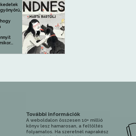
ekedetek
gyönyörű,
 hogy
a
nnyit
ikor...
További információk
A weboldalon összesen 10+ millió
könyv lesz hamarosan, a feltöltés
folyamatos. Ha szeretnél naprakész