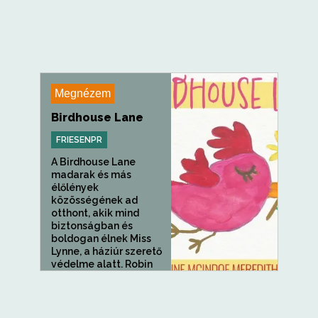
Megnézem
Birdhouse Lane
FRIESENPR
A Birdhouse Lane
madarak és más
élőlények
közösségének ad
otthont, akik mind
biztonságban és
boldogan élnek Miss
Lynne, a háziúr szerető
védelme alatt. Robin
anyó éppen...