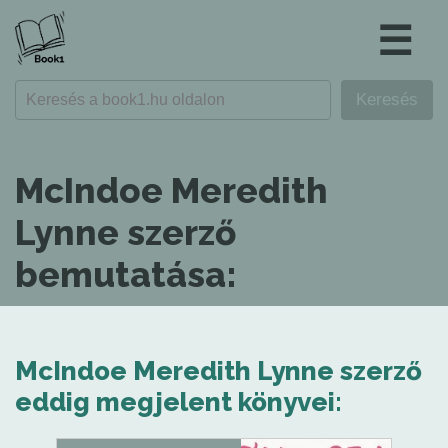
☰
McIndoe Meredith
Lynne szerző
bemutatása:
McIndoe Meredith Lynne szerző
eddig megjelent könyvei: