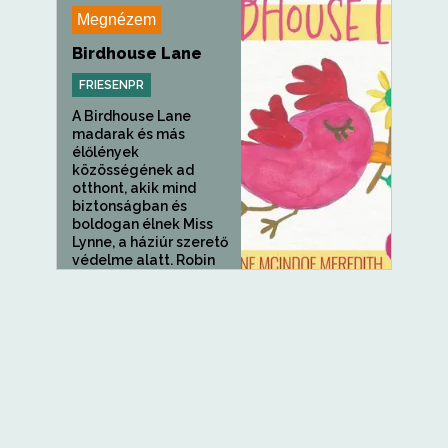
Megnézem
Birdhouse Lane
FRIESENPR
A Birdhouse Lane
madarak és más
élőlények
közösségének ad
otthont, akik mind
biztonságban és
boldogan élnek Miss
Lynne, a háziúr szerető
védelme alatt. Robin
anyó éppen...