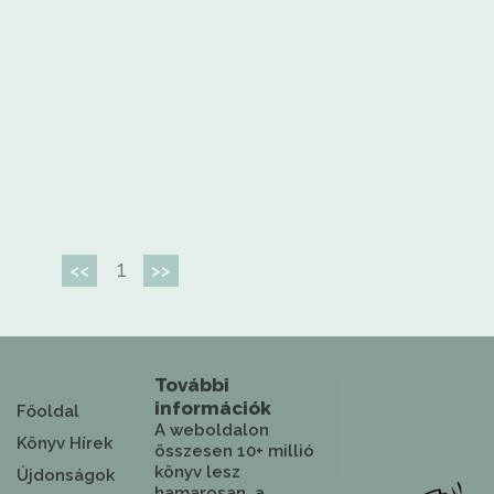
1
<<
>>
További
információk
Főoldal
A weboldalon
Könyv Hírek
összesen 10+ millió
könyv lesz
Újdonságok
hamarosan, a