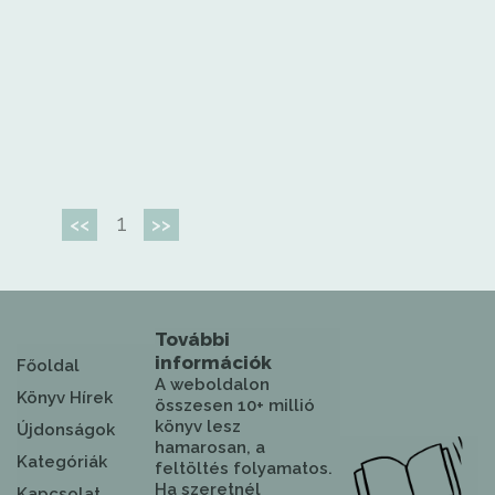
1
<<
>>
További
információk
Főoldal
A weboldalon
Könyv Hírek
összesen 10+ millió
könyv lesz
Újdonságok
hamarosan, a
Kategóriák
feltöltés folyamatos.
Ha szeretnél
Kapcsolat