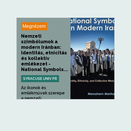
Megnézem
Nemzeti
szimbólumok a
modern Iránban:
Identitás, etnicitás
és kollektív
emlékezet -
National Symbols...
SYRACUSE UNIV PR
Az ikonok és
emlékművek szerepe
a nemzeti...