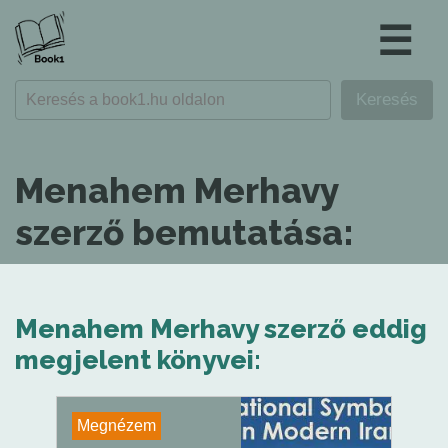
☰
Menahem Merhavy
szerző bemutatása:
Menahem Merhavy szerző eddig
megjelent könyvei:
Megnézem