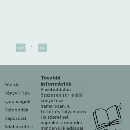
1
<<
>>
További
információk
Főoldal
A weboldalon
Könyv Hírek
összesen 10+ millió
könyv lesz
Újdonságok
hamarosan, a
Kategóriák
feltöltés folyamatos.
Ha szeretnél
Kapcsolat
naprakész maradni
Adatkezelési
minden új kiadással