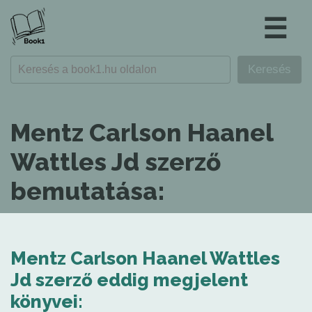
☰
Mentz Carlson Haanel
Wattles Jd szerző
bemutatása:
Mentz Carlson Haanel Wattles
Jd szerző eddig megjelent
könyvei: