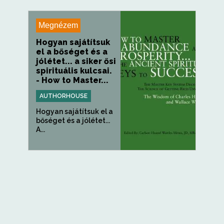
Megnézem
Hogyan sajátítsuk
el a bőséget és a
jólétet... a siker ősi
spirituális kulcsai.
- How to Master...
AUTHORHOUSE
Hogyan sajátítsuk el a
bőséget és a jólétet...
A...