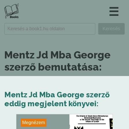
☰
Mentz Jd Mba George
szerző bemutatása:
Mentz Jd Mba George szerző
eddig megjelent könyvei:
Megnézem