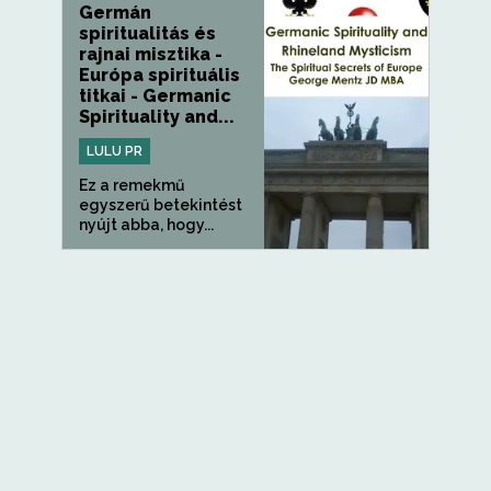
Germán
spiritualitás és
rajnai misztika -
Európa spirituális
titkai - Germanic
Spirituality and...
LULU PR
Ez a remekmű
egyszerű betekintést
nyújt abba, hogy...