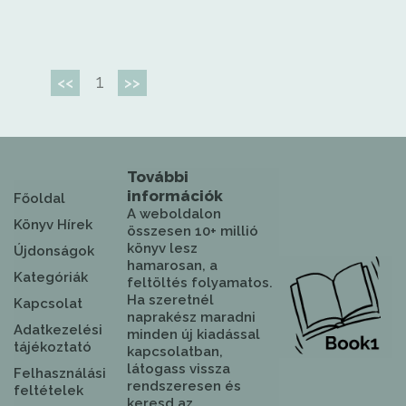
1
<<
>>
További
információk
Főoldal
A weboldalon
Könyv Hírek
összesen 10+ millió
könyv lesz
Újdonságok
hamarosan, a
Kategóriák
feltöltés folyamatos.
Ha szeretnél
Kapcsolat
naprakész maradni
Adatkezelési
minden új kiadással
tájékoztató
kapcsolatban,
látogass vissza
Felhasználási
rendszeresen és
feltételek
keresd az