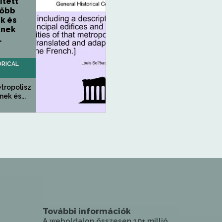
ített
főbb
k és
inek
.
ORICAL
etropolisz
ek és...
További információk
A weboldalon összesen 10+ millió