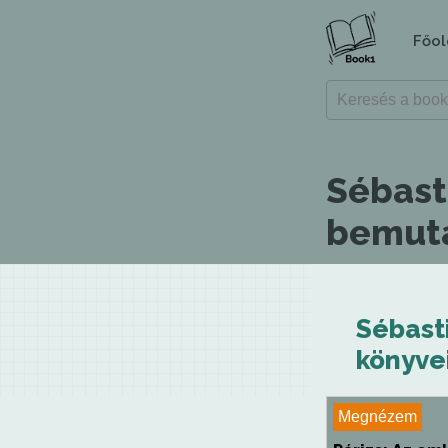
Főol
Sébast
bemuta
Sébas
könyvei
Megnézem