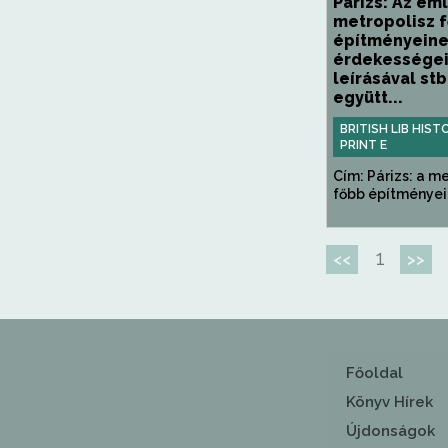
Párizs: Az eml
metropolisz 
építményeine
érdekessége
leírásával stb
együtt...
BRITISH LIB HIST
PRINT E
Cím: Párizs: a m
főbb építményein
1
<<
>>
Főoldal
Könyv Hírek
Újdonságok