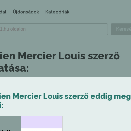
dal
Újdonságok
Kategóriák
ien Mercier Louis szerző
tása:
tien Mercier Louis szerző eddig meg
: