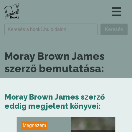
☰
Moray Brown James
szerző bemutatása:
Moray Brown James szerző
eddig megjelent könyvei:
Megnézem