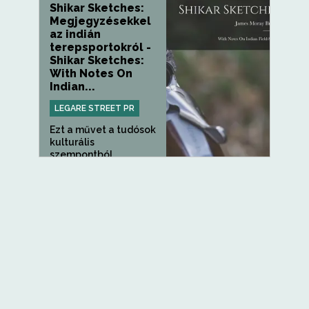
Shikar Sketches:
Megjegyzésekkel
az indián
terepsportokról -
Shikar Sketches:
With Notes On
Indian...
LEGARE STREET PR
Ezt a művet a tudósok
kulturális
szempontból...