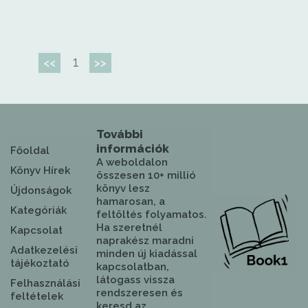
1
<<
>>
További
információk
Főoldal
A weboldalon
Könyv Hírek
összesen 10+ millió
könyv lesz
Újdonságok
hamarosan, a
Kategóriák
feltöltés folyamatos.
Ha szeretnél
Kapcsolat
naprakész maradni
Adatkezelési
minden új kiadással
tájékoztató
kapcsolatban,
látogass vissza
Felhasználási
rendszeresen és
feltételek
keresd az