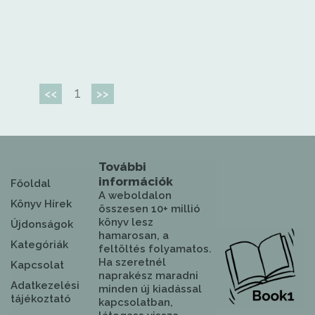
1
<<
>>
További
információk
Főoldal
A weboldalon
Könyv Hírek
összesen 10+ millió
könyv lesz
Újdonságok
hamarosan, a
Kategóriák
feltöltés folyamatos.
Ha szeretnél
Kapcsolat
naprakész maradni
Adatkezelési
minden új kiadással
tájékoztató
kapcsolatban,