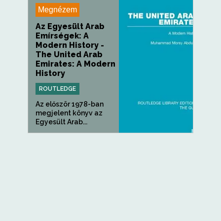
Megnézem
Az Egyesült Arab
Emírségek: A
Modern History -
The United Arab
Emirates: A Modern
History
ROUTLEDGE
Az először 1978-ban
megjelent könyv az
Egyesült Arab...