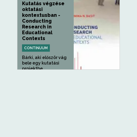
Kutatás végzése
oktatási
kontextusban -
Conducting
Research in
Educational
Contexts
CONTINUUM
Bárki, aki először vág
bele egy kutatási
projektbe,
valószínűleg...