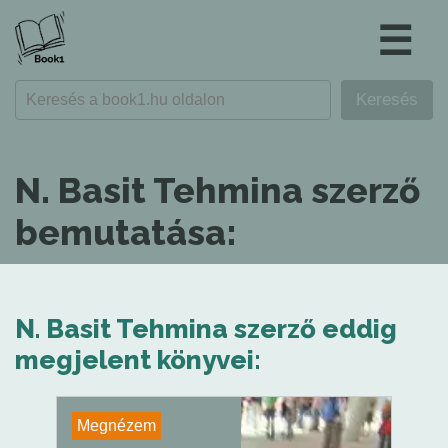
☰
N. Basit Tehmina szerző
bemutatása:
N. Basit Tehmina szerző eddig
megjelent könyvei:
Megnézem