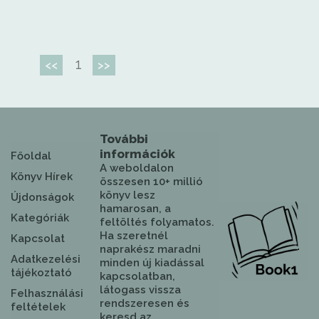
1
<<
>>
További
információk
Főoldal
A weboldalon
Könyv Hírek
összesen 10+ millió
könyv lesz
Újdonságok
hamarosan, a
Kategóriák
feltöltés folyamatos.
Ha szeretnél
Kapcsolat
naprakész maradni
Adatkezelési
minden új kiadással
tájékoztató
kapcsolatban,
látogass vissza
Felhasználási
rendszeresen és
feltételek
keresd az