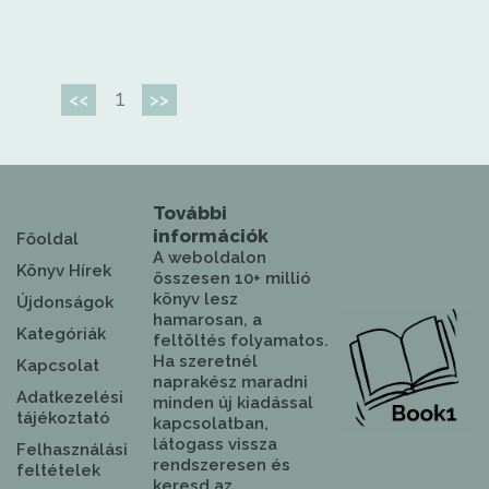
1
<<
>>
További
információk
Főoldal
A weboldalon
Könyv Hírek
összesen 10+ millió
könyv lesz
Újdonságok
hamarosan, a
Kategóriák
feltöltés folyamatos.
Ha szeretnél
Kapcsolat
naprakész maradni
Adatkezelési
minden új kiadással
tájékoztató
kapcsolatban,
látogass vissza
Felhasználási
rendszeresen és
feltételek
keresd az