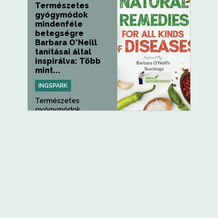
Természetes
gyógymódok
mindenféle
betegségre
Barbara O'Neill
tanításai által
inspirálva: Több
mint...
INGSPARK
Természetes
gyógymódok
mindenféle
betegségre, rák,...