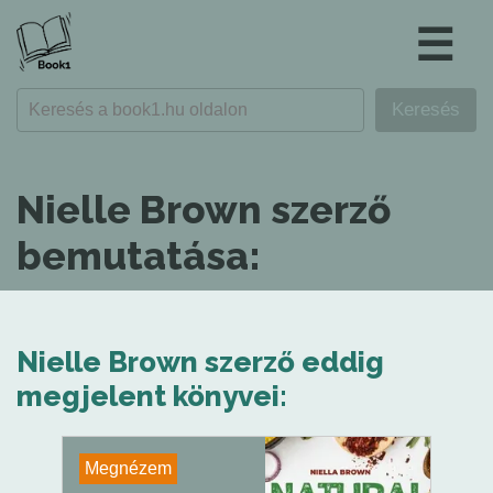
☰
Nielle Brown szerző
bemutatása:
Nielle Brown szerző eddig
megjelent könyvei:
Megnézem