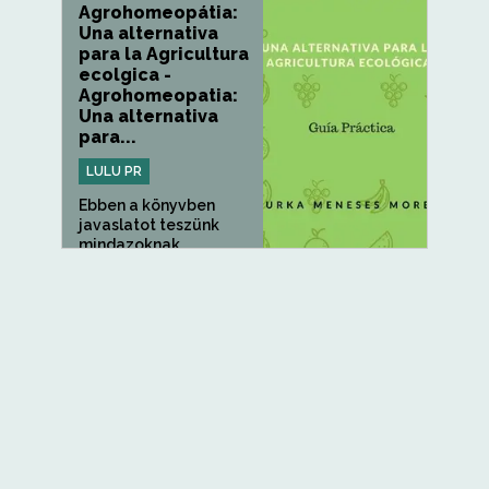
Agrohomeopátia:
Una alternativa
para la Agricultura
ecolgica -
Agrohomeopatia:
Una alternativa
para...
LULU PR
Ebben a könyvben
javaslatot teszünk
mindazoknak,...