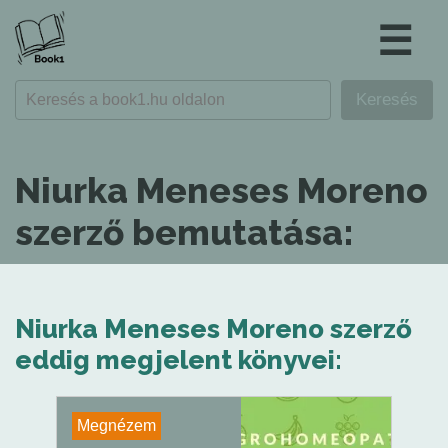
☰
Niurka Meneses Moreno
szerző bemutatása:
Niurka Meneses Moreno szerző
eddig megjelent könyvei:
Megnézem