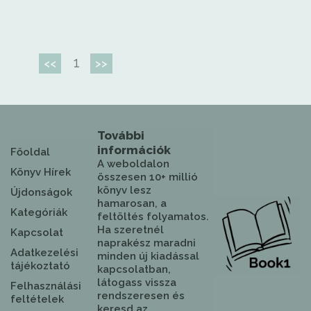
1
<<
>>
További
információk
Főoldal
A weboldalon
Könyv Hírek
összesen 10+ millió
könyv lesz
Újdonságok
hamarosan, a
Kategóriák
feltöltés folyamatos.
Ha szeretnél
Kapcsolat
naprakész maradni
Adatkezelési
minden új kiadással
tájékoztató
kapcsolatban,
látogass vissza
Felhasználási
rendszeresen és
feltételek
keresd az