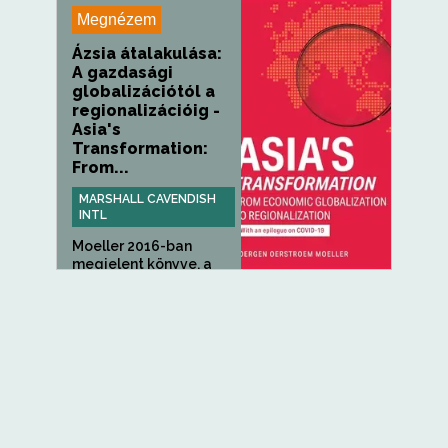
Megnézem
Ázsia átalakulása:
A gazdasági
globalizációtól a
regionalizációig -
Asia's
Transformation:
From...
MARSHALL CAVENDISH
INTL
Moeller 2016-ban
megjelent könyve, a
The Veil of...