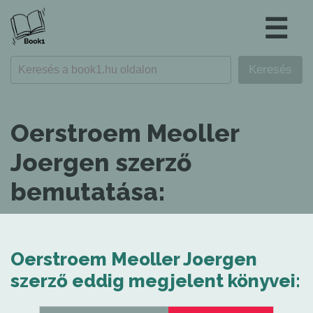
☰
Oerstroem Meoller
Joergen szerző
bemutatása:
Oerstroem Meoller Joergen
szerző eddig megjelent könyvei: