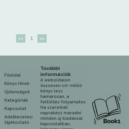
1
<<
>>
További
információk
Főoldal
A weboldalon
Könyv Hírek
összesen 10+ millió
könyv lesz
Újdonságok
hamarosan, a
Kategóriák
feltöltés folyamatos.
Ha szeretnél
Kapcsolat
naprakész maradni
Adatkezelési
minden új kiadással
tájékoztató
kapcsolatban,