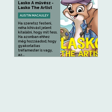
Lasko A művész -
Lasko The Artist
AUSTIN MACAULEY
Ha szeretsz festeni,
néha kihívást jelent
kitalálni, hogy mit fess.
Ha azonban ehhez
még hozzáadod, hogy
gyakorlatias
tréfamester is vagy,
az...