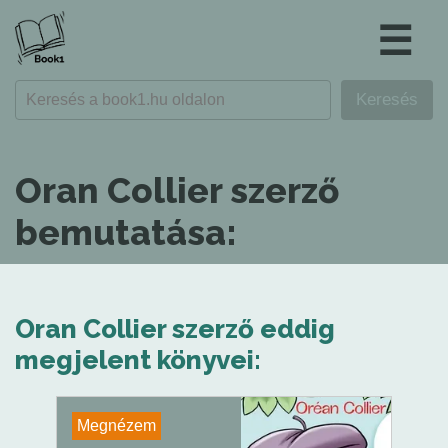
☰
Oran Collier szerző
bemutatása:
Oran Collier szerző eddig
megjelent könyvei:
Megnézem