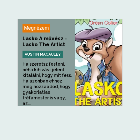
Megnézem
Lasko A művész -
Lasko The Artist
AUSTIN MACAULEY
Ha szeretsz festeni,
néha kihívást jelent
kitalálni, hogy mit fess.
Ha azonban ehhez
még hozzáadod, hogy
gyakorlatias
tréfamester is vagy,
az...