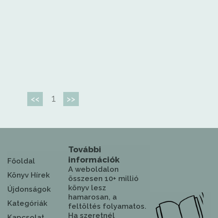
1
<<
>>
További
információk
Főoldal
A weboldalon
Könyv Hírek
összesen 10+ millió
könyv lesz
Újdonságok
hamarosan, a
Kategóriák
feltöltés folyamatos.
Ha szeretnél
Kapcsolat