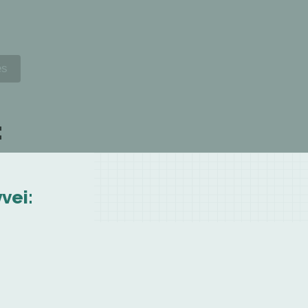
:
vei: