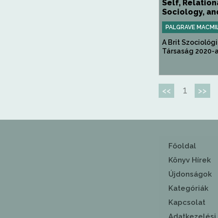
Self, Relation
Sociology, and
PALGRAVE MACMI
A Brit Szociológi
Társaság 2020-as 
1
<<
>>
Főoldal
Könyv Hírek
Újdonságok
Kategóriák
Kapcsolat
Adatkezelési