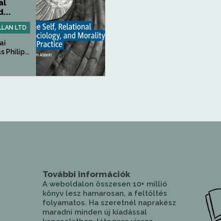
al
...
LLAN LTD
ai
Philip...
További információk
A weboldalon összesen 10+ millió
könyv lesz hamarosan, a feltöltés
folyamatos. Ha szeretnél naprakész
maradni minden új kiadással