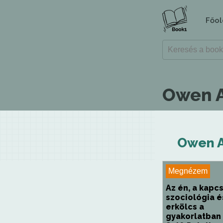
Főol
Owen A
Owen A
Megnézem
Az én, a kapcs
szociológia é
erkölcs a
gyakorlatban 