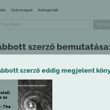
dal
Újdonságok
Kategóriák
bbott szerző bemutatása
bbott szerző eddig megjelent köny
olati
s az
- The