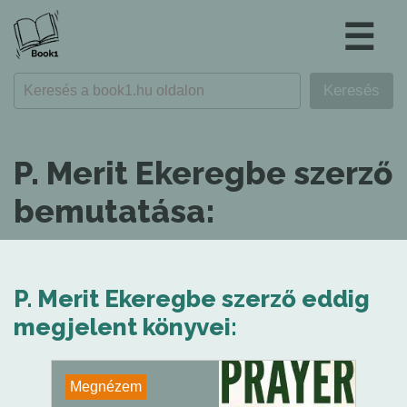
☰
P. Merit Ekeregbe szerző
bemutatása:
P. Merit Ekeregbe szerző eddig
megjelent könyvei:
Megnézem