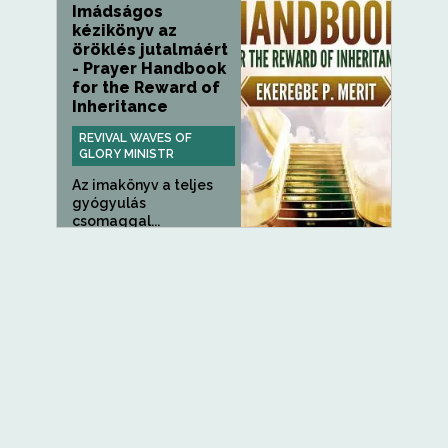
Imádságos
kézikönyv az
öröklés jutalmáért
- Prayer Handbook
for the Reward of
Inheritance
REVIVAL WAVES OF
GLORY MINISTR
Az imakönyv a teljes
gyógyulás
csomaggal...