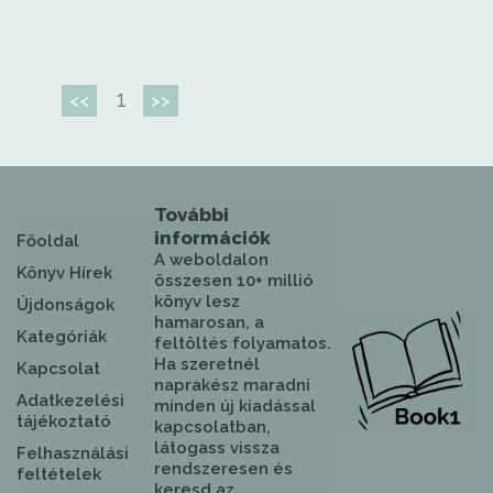
1
<<
>>
További
információk
Főoldal
A weboldalon
Könyv Hírek
összesen 10+ millió
könyv lesz
Újdonságok
hamarosan, a
Kategóriák
feltöltés folyamatos.
Ha szeretnél
Kapcsolat
naprakész maradni
Adatkezelési
minden új kiadással
tájékoztató
kapcsolatban,
látogass vissza
Felhasználási
rendszeresen és
feltételek
keresd az