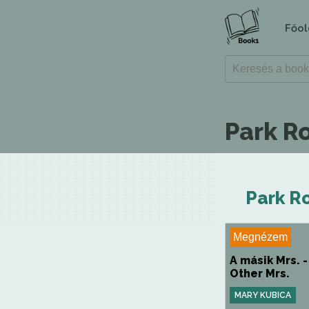
Főol
Park R
Park R
Megnézem
A másik Mrs. 
Other Mrs.
MARY KUBICA