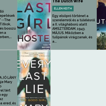
The Dutch Wife
ELLEN KEITH
lló
lepetések
Egy elsöprő történet a
" --The
szerelemről és a túlélésről
Titkok,
a II. világháború alatt
és bosszú
AMSZTERDAM, 1943.
en a
MÁJUS. Miközben a
erben,...
tulipánok virágzanak, és
a...
e
A JÓ LÁNY
ője Mary
b
el tért
n egy
az
 ered, és