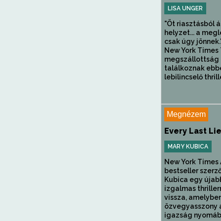
LISA UNGER
"Öt riasztásból á
helyzet... a meg
csak úgy jönnek.
New York Times 
megszállottság 
találkoznak ebb
lebilincselő thrill
Megnézem
Every Last Li
MARY KUBICA
New York Times 
bestseller szerz
Kubica egy újab
izgalmas thrillerr
vissza, amelybe
özvegyasszony 
igazság nyomába