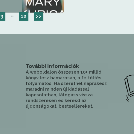
···
3
12
>>
További információk
A weboldalon összesen 10+ millió
könyv lesz hamarosan, a feltöltés
folyamatos. Ha szeretnél naprakész
maradni minden új kiadással
kapcsolatban, látogass vissza
rendszeresen és keresd az
újdonságokat, bestsellereket.