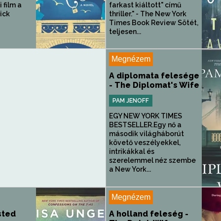
 film a
farkast kiáltott" című
ick
thriller." - The New York
Times Book Review Sötét,
teljesen...
Megnézem
A diplomata felesége
- The Diplomat's Wife
PAM JENOFF
EGY NEW YORK TIMES
BESTSELLER.Egy nő a
második világháborút
követő veszélyekkel,
intrikákkal és
szerelemmel néz szembe
a New York...
Megnézem
sted
A holland feleség -