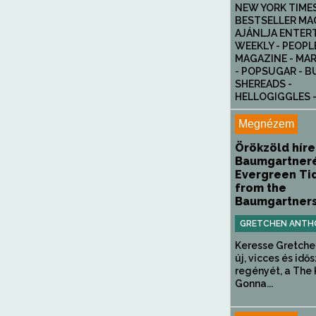
NEW YORK TIME
BESTSELLER M
AJÁNLJA ENTER
WEEKLY - PEOPL
MAGAZINE - MAR
- POPSUGAR - B
SHEREADS -
HELLOGIGGLES - 
Megnézem
Örökzöld híre
Baumgartneré
Evergreen Ti
from the
Baumgartner
GRETCHEN ANTH
Keresse Gretche
új, vicces és idő
regényét, a The 
Gonna...