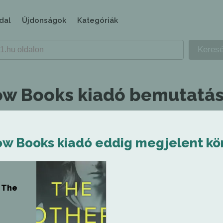
dal
Újdonságok
Kategóriák
ow Books kiadó bemutatás
ow Books kiadó eddig megjelent kö
- The