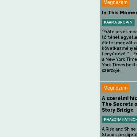
Megnézem
In This Mome
KARMA BROWN
"Erőteljes és m
történet egyetl
életet megválto
következményeirő
Lenyűgöző. " --Em
a New York Tim
York Times bests
szerzője,...
Megnézem
A szerelmi híd 
The Secrets 
Story Bridge
PHAEDRA PATRIC
A Rise and Shine
Stone szerzőjétő