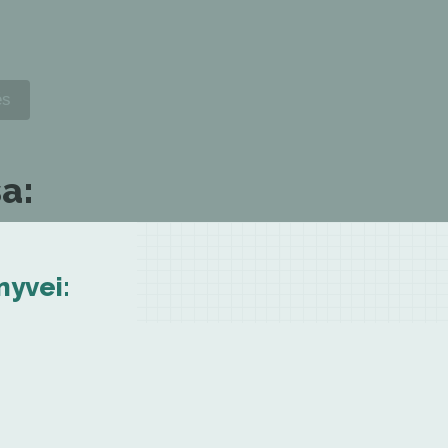
a:
nyvei: