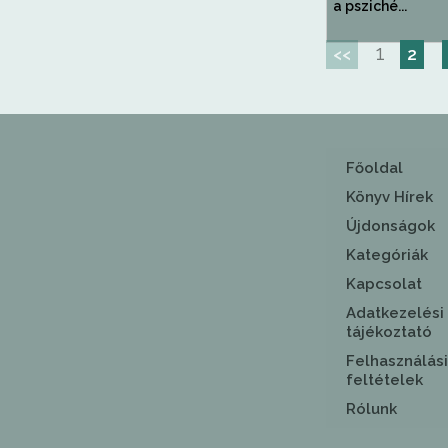
a psziché...
1
<<
2
Főoldal
Könyv Hírek
Újdonságok
Kategóriák
Kapcsolat
Adatkezelési
tájékoztató
Felhasználási
feltételek
Rólunk