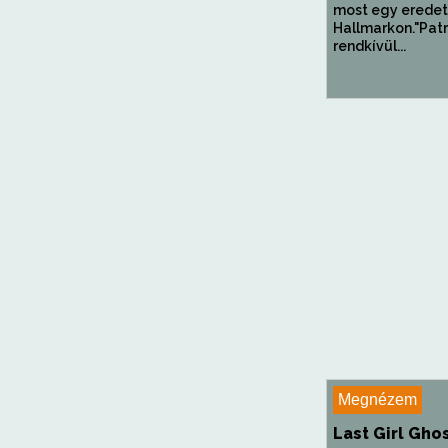
most egy eredeti
Hallmarkon."Patr
rendkívül...
Megnézem
Last Girl Gho