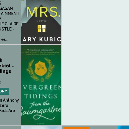
S
AGASAN
TAINMENT
E
IE CLAIRE
USTLE -
és...
k
ktől -
dings
s
ONY
n Anthony
szerű
Kids Are