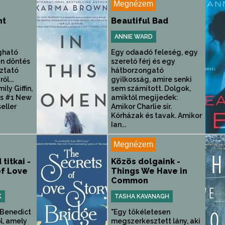
Megnézem
nt
Beautiful Bad
ANNIE WARD
egható
Egy odaadó feleség, egy
en döntés
szerető férj és egy
ztató
hátborzongató
l...
gyilkosság, amire senki
ily Giffin,
sem számított. Dolgok,
es #1 New
amiktől megijedek:
eller
Amikor Charlie sír.
Kórházak és tavak. Amikor
Ian...
Megnézem
titkai -
Közös dolgaink -
of Love
Things We Have in
Common
K
TASHA KAVANAGH
 Benedict
"Egy tökéletesen
l, amely
megszerkesztett lány, aki