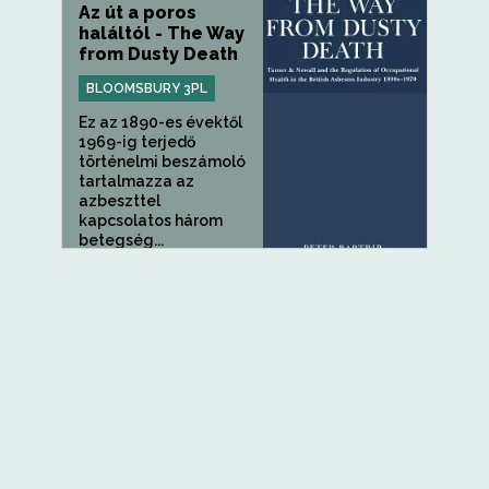
Az út a poros
haláltól - The Way
from Dusty Death
BLOOMSBURY 3PL
Ez az 1890-es évektől
1969-ig terjedő
történelmi beszámoló
tartalmazza az
azbeszttel
kapcsolatos három
betegség...