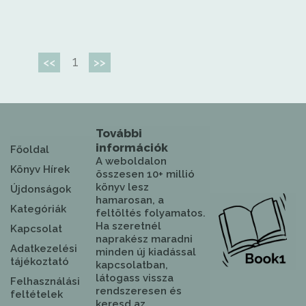
1
<<
>>
További
információk
Főoldal
A weboldalon
Könyv Hírek
összesen 10+ millió
könyv lesz
Újdonságok
hamarosan, a
Kategóriák
feltöltés folyamatos.
Ha szeretnél
Kapcsolat
naprakész maradni
Adatkezelési
minden új kiadással
tájékoztató
kapcsolatban,
látogass vissza
Felhasználási
rendszeresen és
feltételek
keresd az