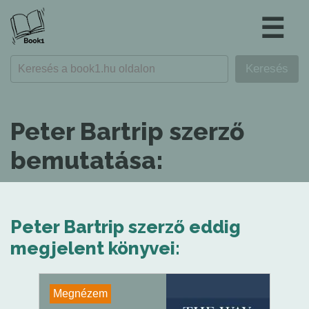
☰
Peter Bartrip szerző
bemutatása:
Peter Bartrip szerző eddig
megjelent könyvei:
Megnézem