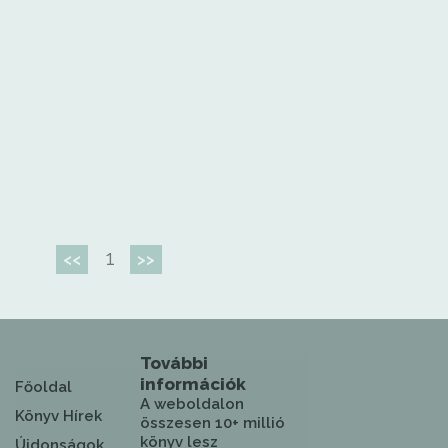
1
<<
>>
További
információk
Főoldal
A weboldalon
Könyv Hírek
összesen 10+ millió
könyv lesz
Újdonságok