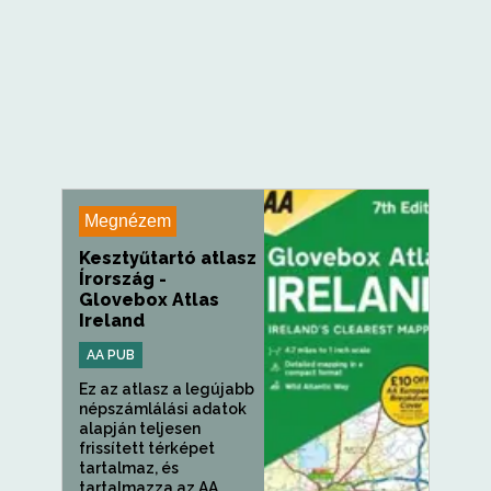
Megnézem
Kesztyűtartó atlasz
Írország -
Glovebox Atlas
Ireland
AA PUB
Ez az atlasz a legújabb
népszámlálási adatok
alapján teljesen
frissített térképet
tartalmaz, és
tartalmazza az AA