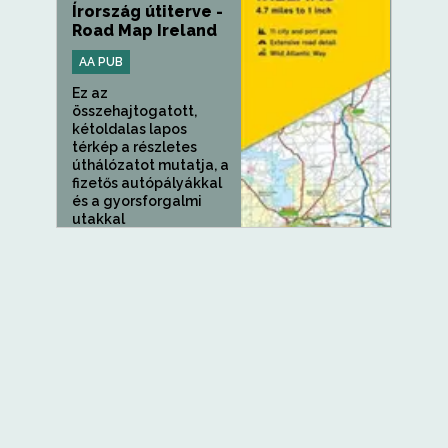
Írország útiterve -
Road Map Ireland
AA PUB
Ez az
összehajtogatott,
kétoldalas lapos
térkép a részletes
úthálózatot mutatja, a
fizetős autópályákkal
és a gyorsforgalmi
utakkal
egyértelműen...