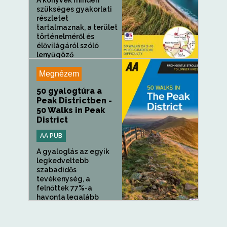
A könyvek minden
szükséges gyakorlati
részletet
tartalmaznak, a terület
történelméről és
élővilágáról szóló
lenyűgöző
háttéranyaggal,
valamint a...
Megnézem
50 gyalogtúra a
Peak Districtben -
50 Walks in Peak
District
AA PUB
A gyaloglás az egyik
legkedveltebb
szabadidős
tevékenység, a
felnőttek 77%-a
havonta legalább
egyszer sétál...