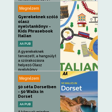
által...
Megnézem
Gyerekeknek szóló
olasz
nyelvtankönyv -
Kids Phrasebook
Italian
AA PUB
A gyerekeknek
tervezett, a hangsúlyt
a szórakozásra
helyező Olasz
nyelvkönyv
gyerekeknek
Megnézem
tökéletes a...
50 séta Dorsetben
- 50 Walks in
Dorset
AA PUB