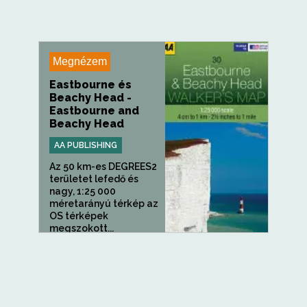
Megnézem
Eastbourne és
Beachy Head -
Eastbourne and
Beachy Head
AA PUBLISHING
Az 50 km-es DEGREES2
területet lefedő és
nagy, 1:25 000
méretarányú térkép az
OS térképek
megszokott...