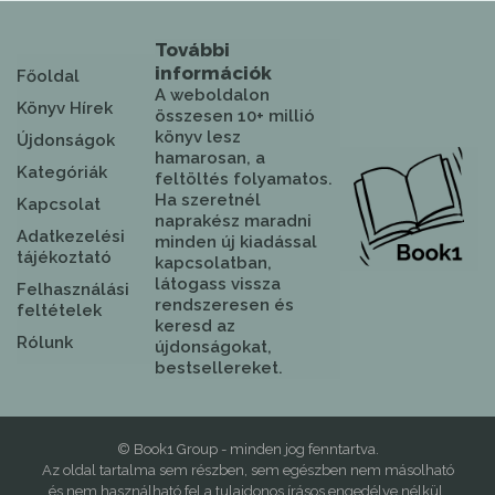
További
információk
Főoldal
A weboldalon
Könyv Hírek
összesen 10+ millió
könyv lesz
Újdonságok
hamarosan, a
Kategóriák
feltöltés folyamatos.
Ha szeretnél
Kapcsolat
naprakész maradni
Adatkezelési
minden új kiadással
tájékoztató
kapcsolatban,
látogass vissza
Felhasználási
rendszeresen és
feltételek
keresd az
Rólunk
újdonságokat,
bestsellereket.
© Book1 Group - minden jog fenntartva.
Az oldal tartalma sem részben, sem egészben nem másolható
és nem használható fel a tulajdonos írásos engedélye nélkül.