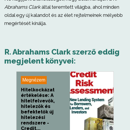
Abrahams Clark
által teremtett világba, ahol minden
oldal egy új kalandot és az élet rejtelmeinek mélyebb
megértését kínálja.
R. Abrahams Clark szerző eddig
megjelent könyvei:
Megnézem
Hitelkockázat
értékelése: A
hitelfelvevők,
hitelezők és
befektetők új
hitelezési
rendszere -
Credit...