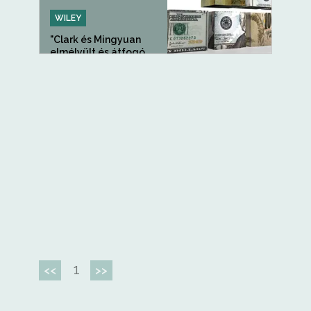
WILEY
"Clark és Mingyuan
elmélyült és átfogó
leírással...
1
<<
>>