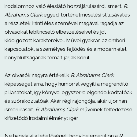
irodalomhoz való éleslátó hozzájárulásáról ismert.
R.
Abrahams Clark
egyedi történetmesélési stílusával és
a részletek iránti éles szemével magával ragadja az
olvasókat lebilincselő elbeszéléseivel és jól
kidolgozott karaktereivel. Művei gyakran az emberi
kapcsolatok, a személyes fejlődés és a modern élet
bonyolultságának témáit járják körül.
Az olvasók nagyra értékelik
R. Abrahams Clark
képességét arra, hogy humorral vegyíti a megrendítő
pillanatokat, így könyvei egyszerre elgondolkodtatóak
és szórakoztatóak. Akár régi rajongója, akár újonnan
ismeri írásait,
R. Abrahams Clark
műveinek felfedezése
kifizetődő irodalmi élményt ígér.
Ne hagyja ki a lehetőséget, hogy belemerüljön a
R.