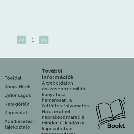
1
<<
>>
További
információk
Főoldal
A weboldalon
Könyv Hírek
összesen 10+ millió
könyv lesz
Újdonságok
hamarosan, a
Kategóriák
feltöltés folyamatos.
Ha szeretnél
Kapcsolat
naprakész maradni
Adatkezelési
minden új kiadással
tájékoztató
kapcsolatban,