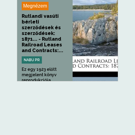
Megnézem
Rutlandi vasúti
bérleti
szerződések és
szerződések:
1871... - Rutland
Railroad Leases
and Contracts:...
NABU PR
Ez egy 1923 előtt
megjelent könyv
reprodukciója...