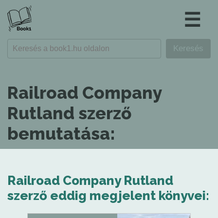
☰
Railroad Company
Rutland szerző
bemutatása:
Railroad Company Rutland
szerző eddig megjelent könyvei: