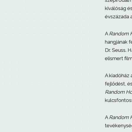
szépirodalm
kiválóság é
évszázada a
A
Random 
hangjának f
Dr. Seuss. H
elismert fil
A kiadóház a
fejlődést, é
Random Ho
kulcsfontos
A
Random 
tevékenység