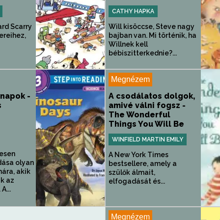
CATHY HAPKA
ard Scarry
Will kisöccse, Steve nagy
ereihez,
bajban van. Mi történik, ha
Willnek kell
bébiszitterkednie?...
Megnézem
 napok -
A csodálatos dolgok,
s
amivé válni fogsz -
The Wonderful
Things You Will Be
WINFIELD MARTIN EMILY
jesen
A New York Times
dása olyan
bestsellere, amely a
ára, akik
szülők álmait,
ak az
elfogadását és...
A...
Megnézem