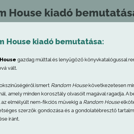
 House kiadó bemutatás
 House kiadó bemutatása:
House
gazdag múlttal és lenyűgöző könyvkatalógussal re
vá vált.
okszínűségéről ismert
Random House
következetesen mi
nál, amely minden korosztály olvasóit magával ragadja. A b
 az elmélyült nem-fikciós művekig a
Random House
elköt
etséges szerzők gondozása és a gondolatébresztő tartal
se iránt.