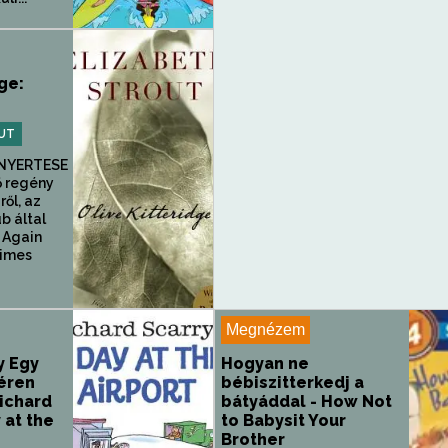
ge:
UT
 NYERTESE
ő regény
ről, az
b által
, Again
Times
Megnézem
y Egy
Hogyan ne
éren
bébiszitterkedj a
ichard
bátyáddal - How Not
 at the
to Babysit Your
Brother