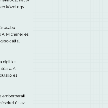
mekirodalmat. A
ően közel egy
yásosabb
s A. Michener és
kusok által
 digitális
mtésre. A
ülálló és
sz emberbaráti
zéseket és az