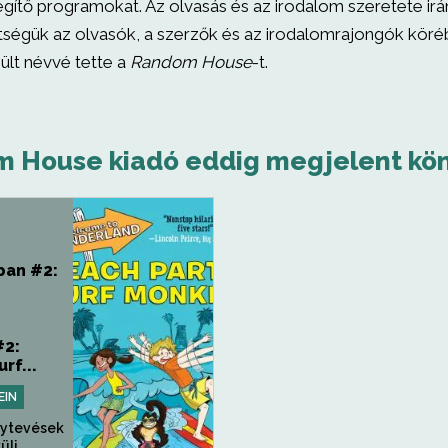
egítő programokat. Az olvasás és az irodalom szeretete irán
tségük az olvasók, a szerzők és az irodalomrajongók kör
ült névvé tette a
Random House
-t.
 House kiadó eddig megjelent kön
ban #2:
#2:
rf...
EIN
nytevések
li...