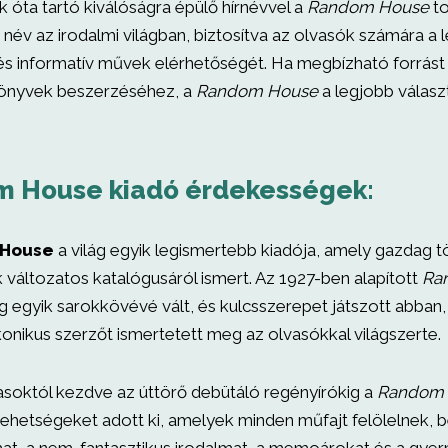
k óta tartó kiválóságra épülő hírnévvel a
Random House
to
név az irodalmi világban, biztosítva az olvasók számára 
és informatív művek elérhetőségét. Ha megbízható forrást 
önyvek beszerzéséhez, a
Random House
a legjobb válasz
 House kiadó érdekességek:
House
a világ egyik legismertebb kiadója, amely gazdag t
k változatos katalógusáról ismert. Az 1927-ben alapított
Ra
ág egyik sarokkövévé vált, és kulcsszerepet játszott abban
konikus szerzőt ismertetett meg az olvasókkal világszerte.
asoktól kezdve az úttörő debütáló regényírókig a
Random
ehetségeket adott ki, amelyek minden műfajt felölelnek, b