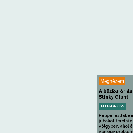
Megnézem
A büdös óriás
Stinky Giant
ELLEN WEISS
Pepper és Jake 
juhokat terelni a
völgyben, ahol é
van egy probléma