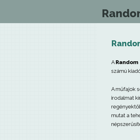
Random
Random
A
Random 
számú kiadó
A műfajok s
irodalmat kí
regényektől
mutat a teh
népszerűsíté