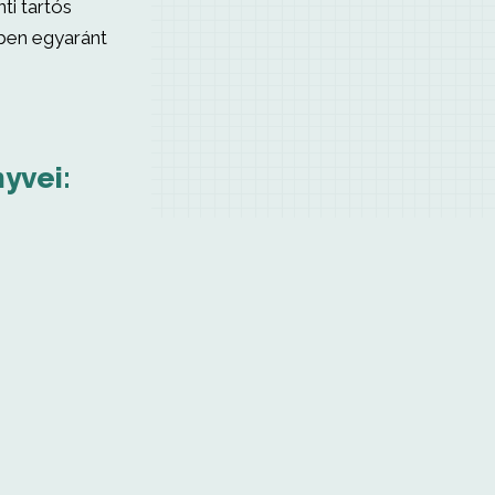
ti tartós
ében egyaránt
yvei: