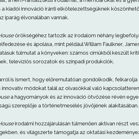
at, a nem-fantasztikus irodalmat, a memoárokat és a gyer
s a kiadói innováció iránti elkötelezettségüknek köszönhet
z iparág élvonalában vannak.
House
örökségéhez tartozik az irodalom néhány legbefol
elfedezése és ápolása, mint például William Faulkner, Jame
atásuk túlmutat a könyveken: számos címükből készült kriti
mek, televíziós sorozatok és színpadi produkciók.
rról is ismert, hogy előremutatóan gondolkodik, felkarolja a
s innovatív módokat talál az olvasókkal való kapcsolattere
use
a hagyományok és az innováció ötvözése révén egyed
ságú szereplője a történetmesélés jövőjének alakításában.
House
irodalmi hozzájárulásán túlmenően aktívan részt ve
ekben, és világszerte támogatja az oktatási kezdeménye