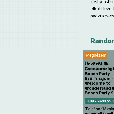
írástudást s
elkötelezet
nagyra becs
Random
Megnézem
Üdvözöljük
Csodaország
Beach Party
Szörfmajom -
Welcome to
Wonderland 
Beach Party Su
CHRIS GRABENST
"Felháborító csí
és megállás nélkü