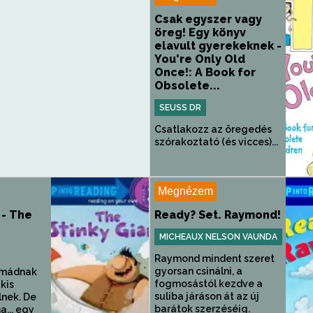
Csak egyszer vagy
öreg! Egy könyv
elavult gyerekeknek -
You're Only Old
Once!: A Book for
Obsolete...
SEUSS DR
Csatlakozz az öregedés
szórakoztató (és vicces)...
Megnézem
 - The
Ready? Set. Raymond!
MICHEAUX NELSON VAUNDA
Raymond mindent szeret
gyorsan csinálni, a
imádnak
fogmosástól kezdve a
 kis
suliba járáson át az új
lnek. De
barátok szerzéséig.
... egy