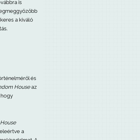
vábbra is
a legmeggyőzőbb
keres a kiváló
tás.
örténelméről és
ndom House
az
, hogy
 House
eleértve a