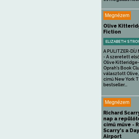
Megnézem
Olive Kitterid
Fiction
ELIZABETH STRO
A PULITZER-DÍJ
- A szeretett els
Olive Kitteridge-
Oprah's Book Clu
választott Olive
című New York 
bestseller...
Megnézem
Richard Scarr
nap a repülőt
című műve - R
Scarry's a Day
Airport