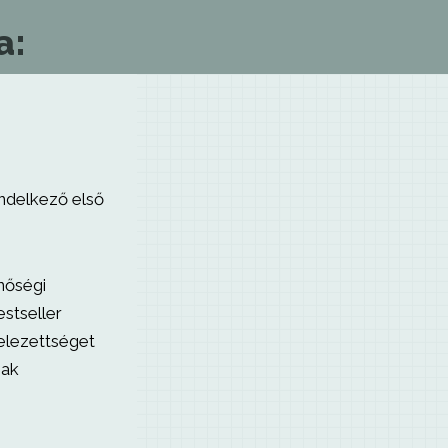
a:
ndelkező első
nőségi
estseller
elezettséget
mak