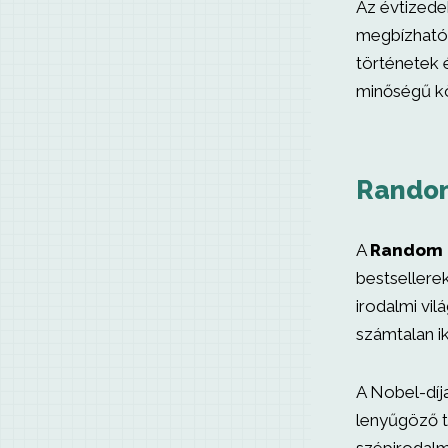
Az évtizede
megbízható 
történetek 
minőségű k
Random
A
Random 
bestsellere
irodalmi vil
számtalan i
A Nobel-díj
lenyűgöző t