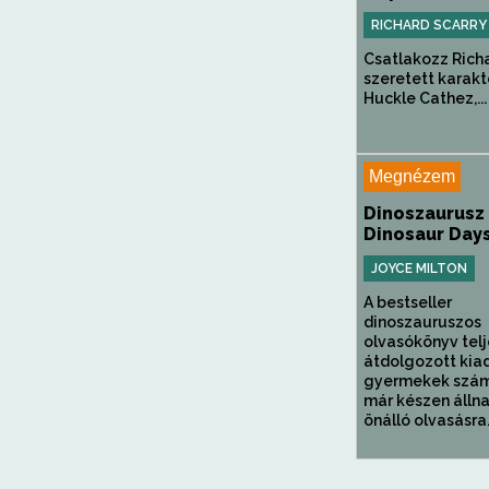
RICHARD SCARRY
Csatlakozz Rich
szeretett karakt
Huckle Cathez,...
Megnézem
Dinoszaurusz
Dinosaur Day
JOYCE MILTON
A bestseller
dinoszauruszos
olvasókönyv tel
átdolgozott kia
gyermekek szám
már készen álln
önálló olvasásra. 