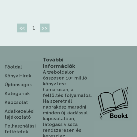
1
<<
>>
További
információk
Főoldal
A weboldalon
Könyv Hírek
összesen 10+ millió
könyv lesz
Újdonságok
hamarosan, a
Kategóriák
feltöltés folyamatos.
Ha szeretnél
Kapcsolat
naprakész maradni
Adatkezelési
minden új kiadással
tájékoztató
kapcsolatban,
látogass vissza
Felhasználási
rendszeresen és
feltételek
keresd az