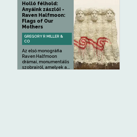
Holló félhold:
Anyáink zászlói -
Raven Halfmoon:
Flags of Our
Mothers
GREGORY R MILLER &
CO
Az első monográfia
Raven Halfmoon
drámai, monumentális
szobrairól, amelyek a...