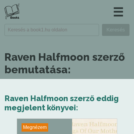
☰
Raven Halfmoon szerző
bemutatása:
Raven Halfmoon szerző eddig
megjelent könyvei:
Megnézem