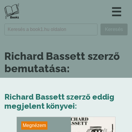
☰
Richard Bassett szerző
bemutatása:
Richard Bassett szerző eddig
megjelent könyvei:
Megnézem