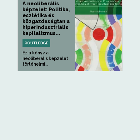
A neoliberális
képzelet: Politika,
esztétika és
közgazdaságtan a
hiperindusztriális
kapitalizmus...
ROUTLEDGE
Ez a könyv a
neoliberális képzelet
történelmi...