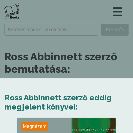
☰
Ross Abbinnett szerző
bemutatása:
Ross Abbinnett szerző eddig
megjelent könyvei:
Megnézem