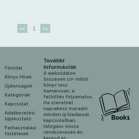
1
<<
>>
További
információk
Főoldal
A weboldalon
Könyv Hírek
összesen 10+ millió
könyv lesz
Újdonságok
hamarosan, a
Kategóriák
feltöltés folyamatos.
Ha szeretnél
Kapcsolat
naprakész maradni
Adatkezelési
minden új kiadással
tájékoztató
kapcsolatban,
látogass vissza
Felhasználási
rendszeresen és
feltételek
keresd az