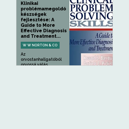
Klinikai
problémamegoldó
készségek
fejlesztése: A
Guide to More
Effective Diagnosis
and Treatment...
W W NORTON & CO
Az
orvostanhallgatóból
orvossá válás
fokozatos, és...