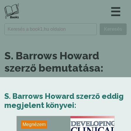
☰
S. Barrows Howard
szerző bemutatása:
S. Barrows Howard szerző eddig
megjelent könyvei:
Megnézem