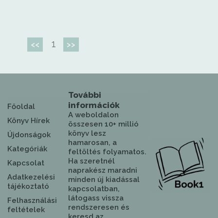
1
<<
>>
További
információk
Főoldal
A weboldalon
Könyv Hírek
összesen 10+ millió
könyv lesz
Újdonságok
hamarosan, a
Kategóriák
feltöltés folyamatos.
Ha szeretnél
Kapcsolat
naprakész maradni
Adatkezelési
minden új kiadással
tájékoztató
kapcsolatban,
látogass vissza
Felhasználási
rendszeresen és
feltételek
keresd az