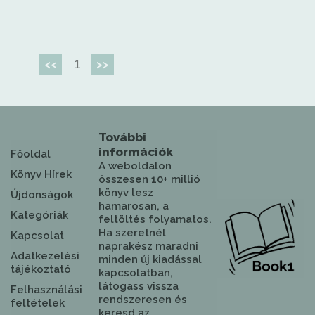
1
<<
>>
További
információk
Főoldal
A weboldalon
Könyv Hírek
összesen 10+ millió
könyv lesz
Újdonságok
hamarosan, a
Kategóriák
feltöltés folyamatos.
Ha szeretnél
Kapcsolat
naprakész maradni
Adatkezelési
minden új kiadással
tájékoztató
kapcsolatban,
látogass vissza
Felhasználási
rendszeresen és
feltételek
keresd az