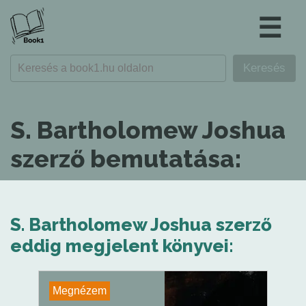
☰
S. Bartholomew Joshua
szerző bemutatása:
S. Bartholomew Joshua szerző
eddig megjelent könyvei:
Megnézem