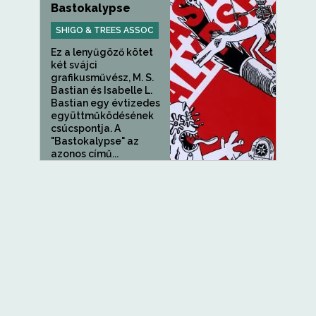
Bastokalypse
SHIGO & TREES ASSOC
Ez a lenyűgöző kötet
két svájci
grafikusművész, M. S.
Bastian és Isabelle L.
Bastian egy évtizedes
együttműködésének
csúcspontja. A
"Bastokalypse" az
azonos című...