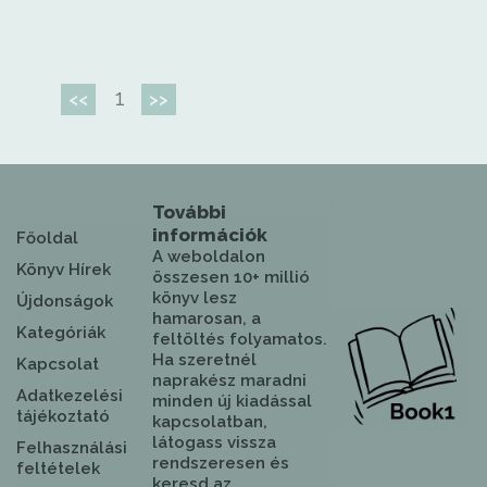
1
<<
>>
További
információk
Főoldal
A weboldalon
Könyv Hírek
összesen 10+ millió
könyv lesz
Újdonságok
hamarosan, a
Kategóriák
feltöltés folyamatos.
Ha szeretnél
Kapcsolat
naprakész maradni
Adatkezelési
minden új kiadással
tájékoztató
kapcsolatban,
látogass vissza
Felhasználási
rendszeresen és
feltételek
keresd az