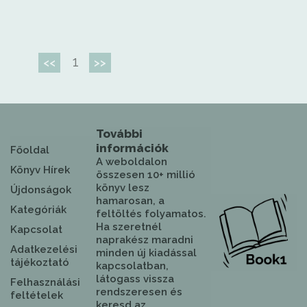
1
<<
>>
További
információk
Főoldal
A weboldalon
Könyv Hírek
összesen 10+ millió
könyv lesz
Újdonságok
hamarosan, a
Kategóriák
feltöltés folyamatos.
Ha szeretnél
Kapcsolat
naprakész maradni
Adatkezelési
minden új kiadással
tájékoztató
kapcsolatban,
látogass vissza
Felhasználási
rendszeresen és
feltételek
keresd az