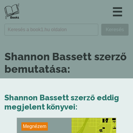
☰
Shannon Bassett szerző
bemutatása:
Shannon Bassett szerző eddig
megjelent könyvei:
Megnézem