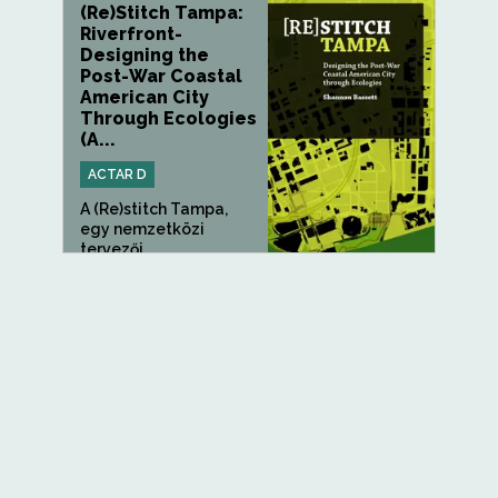
(Re)Stitch Tampa:
Riverfront-
Designing the
Post-War Coastal
American City
Through Ecologies
(A...
ACTAR D
A (Re)stitch Tampa,
egy nemzetközi
tervezői...