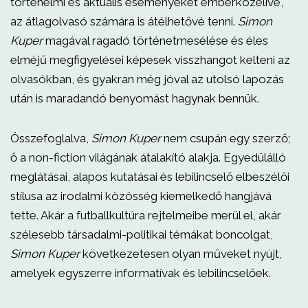
történelmi és aktuális eseményeket emberközelivé,
az átlagolvasó számára is átélhetővé tenni.
Simon
Kuper
magával ragadó történetmesélése és éles
elméjű megfigyelései képesek visszhangot kelteni az
olvasókban, és gyakran még jóval az utolsó lapozás
után is maradandó benyomást hagynak bennük.
Összefoglalva,
Simon Kuper
nem csupán egy szerző;
ő a non-fiction világának átalakító alakja. Egyedülálló
meglátásai, alapos kutatásai és lebilincselő elbeszélői
stílusa az irodalmi közösség kiemelkedő hangjává
tette. Akár a futballkultúra rejtelmeibe merül el, akár
szélesebb társadalmi-politikai témákat boncolgat,
Simon Kuper
következetesen olyan műveket nyújt,
amelyek egyszerre informatívak és lebilincselőek.