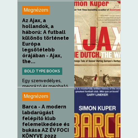
Megnézem
Az Ajax, a
hollandok, a
háború: A futball
különös története
Európa
legsötétebb
órájában - Ajax,
the...
BOLD TYPE BOOKS
Egy szenvedélyes,
megrázó és megható
mű, amely...
Megnézem
Barca - A modern
labdarúgást
felépítő klub
felemelkedése és
bukása AZ ÉV FOCI
KÖNYVE 2022