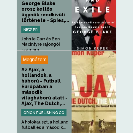
George Blake
orosz kettős
ügynök rendkívüli
története - Spies,...
NEW PR
John le Carr és Ben
Macintyre rajongói
számára,...
Megnézem
Az Ajax, a
hollandok, a
háború - Futball
Európában a
második
világháború alatt -
Ajax, The Dutch,...
ORION PUBLISHING CO
A holokauszt, a holland
futball és a második...