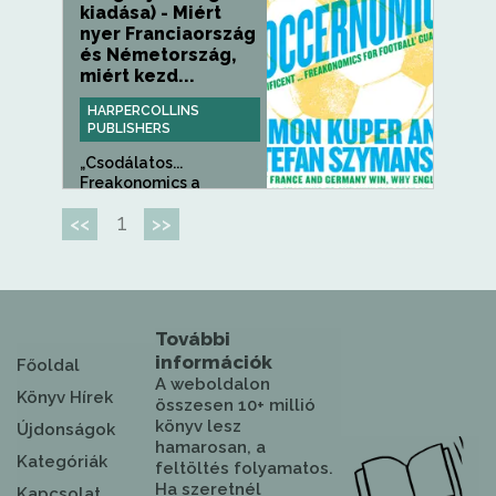
kiadása) - Miért
nyer Franciaország
és Németország,
miért kezd...
HARPERCOLLINS
PUBLISHERS
„Csodálatos...
Freakonomics a
futballban” -...
1
<<
>>
További
információk
Főoldal
A weboldalon
Könyv Hírek
összesen 10+ millió
könyv lesz
Újdonságok
hamarosan, a
Kategóriák
feltöltés folyamatos.
Ha szeretnél
Kapcsolat