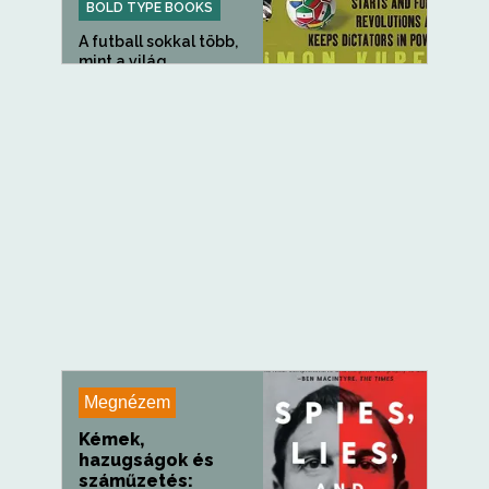
BOLD TYPE BOOKS
A futball sokkal több,
mint a világ
legnépszerűbb...
Megnézem
Kémek,
hazugságok és
száműzetés: