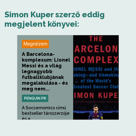
Simon Kuper szerző eddig
megjelent könyvei:
Megnézem
A Barcelona-
komplexum: Lionel
Messi és a világ
legnagyobb
futballklubjának
megalakulása - és
meg nem...
PENGUIN PR
A Soccernomics című
bestseller társszerzője
és a...