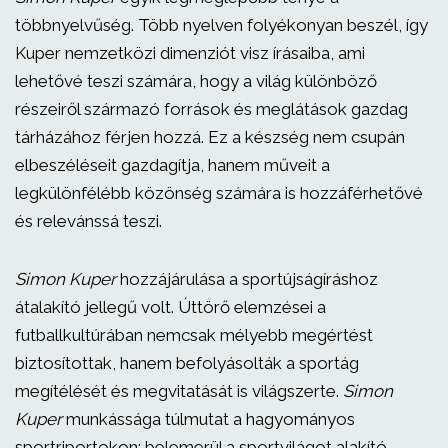
többnyelvűség. Több nyelven folyékonyan beszél, így
Kuper nemzetközi dimenziót visz írásaiba, ami
lehetővé teszi számára, hogy a világ különböző
részeiről származó források és meglátások gazdag
tárházához férjen hozzá. Ez a készség nem csupán
elbeszéléseit gazdagítja, hanem műveit a
legkülönfélébb közönség számára is hozzáférhetővé
és relevánssá teszi.
Simon Kuper
hozzájárulása a sportújságíráshoz
átalakító jellegű volt. Úttörő elemzései a
futballkultúrában nemcsak mélyebb megértést
biztosítottak, hanem befolyásolták a sportág
megítélését és megvitatását is világszerte.
Simon
Kuper
munkássága túlmutat a hagyományos
sportriportokon; belemerül a sportvilágot alakító