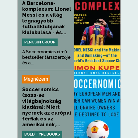
A Barcelona-
komplexum: Lionel
Messi és a világ
legnagyobb
futballklubjának
kialakulása - és...
PENGUIN GROUP
A Soccernomics című
bestseller társszerzője
és a...
Megnézem
Soccernomics
(2022-es
világbajnokság
kiadása): Miért
nyernek az európai
férfiak és az
amerikai nők,...
BOLD TYPE BOOKS