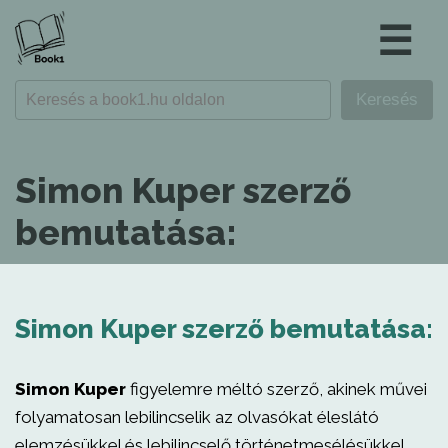
☰
Simon Kuper szerző
bemutatása:
Simon Kuper szerző bemutatása:
Simon Kuper
figyelemre méltó szerző, akinek művei
folyamatosan lebilincselik az olvasókat éleslátó
elemzésükkel és lebilincselő történetmesélésükkel.