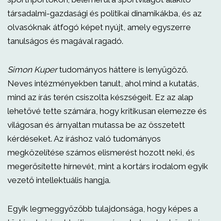
társadalmi-gazdasági és politikai dinamikákba, és az
olvasóknak átfogó képet nyújt, amely egyszerre
tanulságos és magával ragadó.
Simon Kuper
tudományos háttere is lenyűgöző.
Neves intézményekben tanult, ahol mind a kutatás,
mind az írás terén csiszolta készségeit. Ez az alap
lehetővé tette számára, hogy kritikusan elemezze és
világosan és árnyaltan mutassa be az összetett
kérdéseket. Az íráshoz való tudományos
megközelítése számos elismerést hozott neki, és
megerősítette hírnevét, mint a kortárs irodalom egyik
vezető intellektuális hangja.
Egyik legmeggyőzőbb tulajdonsága, hogy képes a