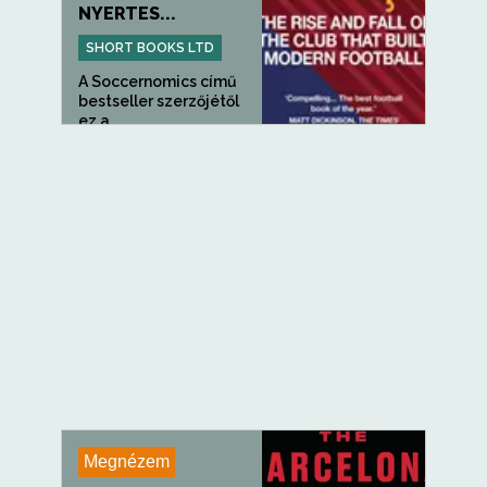
NYERTES...
SHORT BOOKS LTD
A Soccernomics című
bestseller szerzőjétől
ez a...
Megnézem