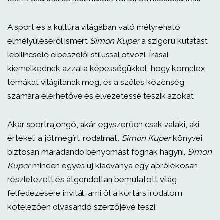
A sport és a kultúra világában való mélyreható
elmélyüléséről ismert
Simon Kuper
a szigorú kutatást
lebilincselő elbeszélői stílussal ötvözi. Írásai
kiemelkednek azzal a képességükkel, hogy komplex
témákat világítanak meg, és a széles közönség
számára elérhetővé és élvezetessé teszik azokat.
Akár sportrajongó, akár egyszerűen csak valaki, aki
értékeli a jól megírt irodalmat,
Simon Kuper
könyvei
biztosan maradandó benyomást fognak hagyni.
Simon
Kuper
minden egyes új kiadványa egy aprólékosan
részletezett és átgondoltan bemutatott világ
felfedezésére invitál, ami őt a kortárs irodalom
kötelezően olvasandó szerzőjévé teszi.