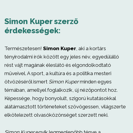
Simon Kuper szerző
érdekességek:
Természetesen!
Simon Kuper
, aki a kortárs
tényirodalmi írók között egy jeles név, egyedülálló
rést vájt magának éleslátó és elgondolkodtató
műveivel. A sport, a kultúra és a politika mesteri
ötvözéséről ismert
Simon Kuper
minden egyes
témában, amellyel foglalkozik, új nézőpontot hoz.
Képessége, hogy bonyolult, szigorú kutatásokkal
alátámasztott történeteket szövögessen, világszerte
elkötelezett olvasóközönséget szerzett neki.
Simon Kuper
egyik legmeglepőbb ténye a