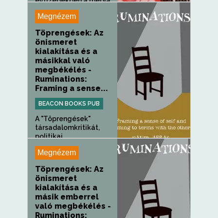
évtizedekben a média,
a tudományos élet...
Megnézem
Töprengések: Az
önismeret
kialakítása és a
másikkal való
megbékélés -
Ruminations:
Framing a sense...
BEACON BOOKS PUB
A "Töprengések"
társadalomkritikát,
politikai...
Megnézem
Töprengések: Az
önismeret
kialakítása és a
másik emberrel
való megbékélés -
Ruminations: