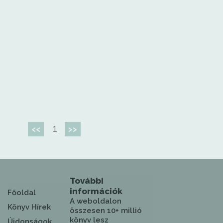
1
<<
>>
További
információk
Főoldal
A weboldalon
Könyv Hírek
összesen 10+ millió
könyv lesz
Újdonságok