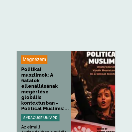
Megnézem
Politikai
muszlimok: A
fiatalok
ellenállásának
megértése
globális
kontextusban -
Political Muslims:...
SYRACUSE UNIV PR
Az elmúlt