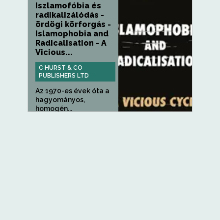
Iszlamofóbia és
radikalizálódás -
ördögi körforgás -
Islamophobia and
Radicalisation - A
Vicious...
C HURST & CO
PUBLISHERS LTD
Az 1970-es évek óta a
hagyományos,
homogén...