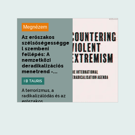
Megnézem
Az erőszakos
szélsőségességge
l szembeni
fellépés: A
nemzetközi
deradikalizációs
menetrend -...
I B TAURIS
A terrorizmus, a
radikalizálódás és az
erőszakos...