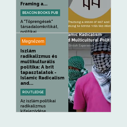
Framing a...
BEACON BOOKS PUB
A "Töprengések"
társadalomkritikát,
politikai...
Megnézem
Iszlám
radikalizmus és
multikulturális
politika: A brit
tapasztalatok -
Islamic Radicalism
and...
ROUTLEDGE
Az iszlám politikai
radikalizmus
kifejeződése...