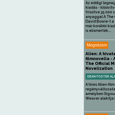
Az eddigi legna
kiadás - kibővítv
frissítve 35 000 
anyaggal A The
David Bowie-t a 
már korábbi kia
is elismerték,...
Megnézem
Alien: A hivat
filmnovella - 
The Official 
Novelization
DEAN FOSTER AL
A híres Alien-fil
regényváltozata
amelyben Sigou
Weaver alakítja E