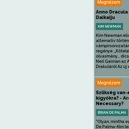
Megnézem
Anno Dracula 
Daikaiju
KIM NEWMAN
Kim Newman eli
alternatív törté
vámpírsorozatán
regénye. „Kötel
olvasmány... dic
Neil Gaiman az 
Drakuláról Az új 
Megnézem
Szükség van-
kígyókra? - A
Necessary?
BRIAN DE PALMA
"Olyan, mintha e
De Palma-film len