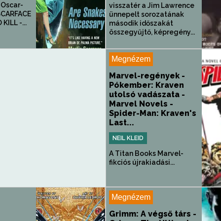
 Oscar-
visszatér a Jim Lawrence
 SCARFACE
ünnepelt sorozatának
ILL -...
második időszakát
összegyűjtő, képregény...
Megnézem
Marvel-regények -
Pókember: Kraven
utolsó vadászata -
Marvel Novels -
Spider-Man: Kraven's
Last...
NEIL KLEID
A Titan Books Marvel-
fikciós újrakiadási...
Megnézem
Grimm: A végső társ -