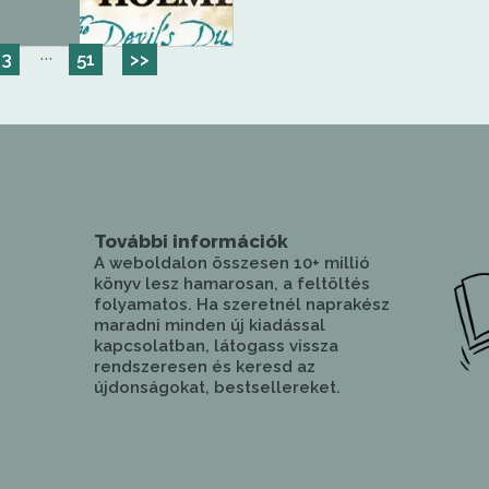
···
3
51
>>
További információk
A weboldalon összesen 10+ millió
könyv lesz hamarosan, a feltöltés
folyamatos. Ha szeretnél naprakész
maradni minden új kiadással
kapcsolatban, látogass vissza
rendszeresen és keresd az
újdonságokat, bestsellereket.