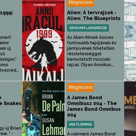
Megnézem
1999:
Alien: A tervrajzok -
Alien: The Blueprints
GRAHAM LANGRIDGE
smert
Az Alien-filmek összes
nelmi
fontosabb hajójának és
ak új
járművének hihetetlen
ező
részletességgel
sőséges”
bemutatott műszaki
Anno
rajzai. Olyan ikonikus...
évezred...
Megnézem
e
A James Bond
re Snakes
Omnibusz 004 - The
James Bond Omnibus
004
IAN FLEMING
gy új Brian
ne. ” -
A vakmerő James Bond