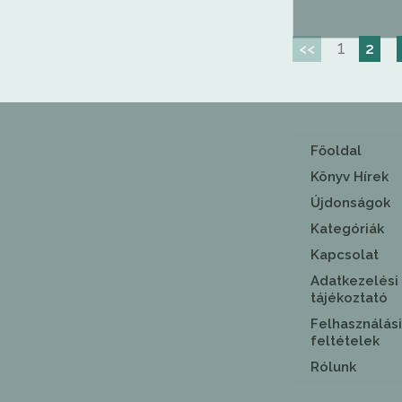
1
<<
2
Főoldal
Könyv Hírek
Újdonságok
Kategóriák
Kapcsolat
Adatkezelési
tájékoztató
Felhasználási
feltételek
Rólunk