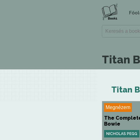
Főol
Titan 
Titan 
Megnézem
The Complete
Bowie
NICHOLAS PEGG