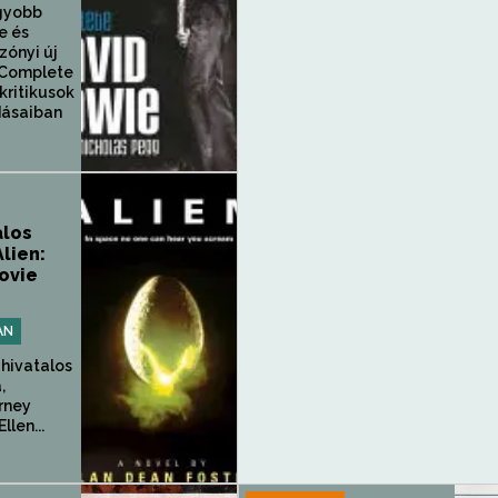
gyobb
e és
szónyi új
 Complete
kritikusok
dásaiban
alos
Alien:
Movie
AN
m hivatalos
,
rney
llen...