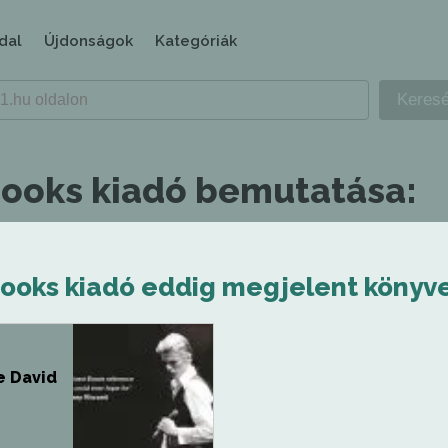
dal
Újdonságok
Kategóriák
Books kiadó bemutatása:
Books kiadó eddig megjelent könyve
 David