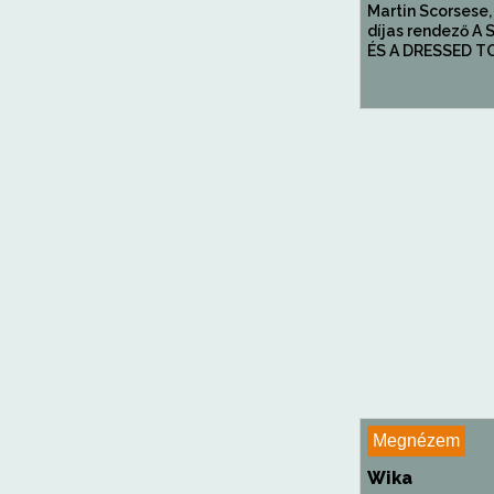
Martin Scorsese,
díjas rendező A
ÉS A DRESSED TO K
Megnézem
Wika