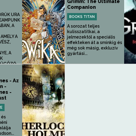
Grimm: The Ultimate
Companion
ŰRŰK URA
BOOKS TITAN
EAMPUNK
BAN, A
A sorozat teljes
kulisszatitkai, a
 AMELY A
jelmezektől a speciális
VÉSZ,
effekteken át a sminkig és
T
még sok másig, exkluzív
YE, A
gyártási...
AK
NYŰGÖZŐ
mes - Az
n -
mes -
ust
VE
 és
néni
lálja
udson...