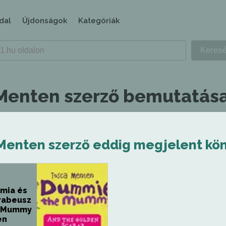
dal
Újdonságok
Kategóriák
Menten szerző bemutatása
Menten szerző eddig megjelent kön
mia és
arabeusz
e Mummy
en