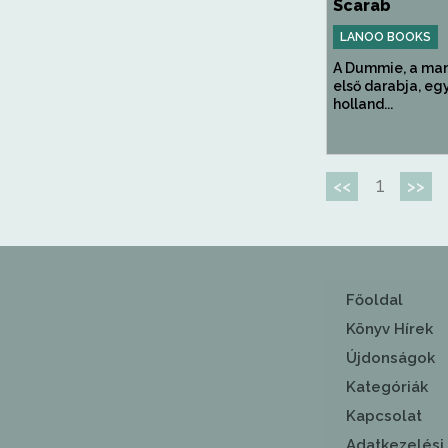
Scarab
LANOO BOOKS
A Dummie, a mam
első darabja, eg
holland...
1
<<
>>
Főoldal
Könyv Hírek
Újdonságok
Kategóriák
Kapcsolat
Adatkezelési