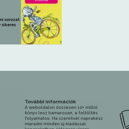
i sorozat
y sikeres
További információk
A weboldalon összesen 10+ millió
könyv lesz hamarosan, a feltöltés
folyamatos. Ha szeretnél naprakész
maradni minden új kiadással