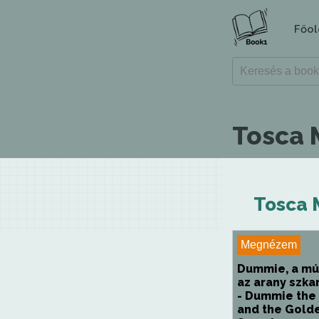
Főol
Tosca 
Tosca 
Megnézem
Dummie, a mú
az arany szk
- Dummie th
and the Gold