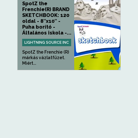
SpotZ the
Frenchie(R) BRAND
SKETCHBOOK: 120
oldal - 8″x10″ -
Puha borító -
Általános iskola -...
LIGHTNING SOURCE INC
SpotZ the Frenchie (R)
márkás vázlatfüzet.
Miért...