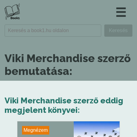
☰
Viki Merchandise szerző
bemutatása:
Viki Merchandise szerző eddig
megjelent könyvei:
Megnézem