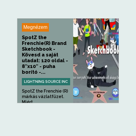
Megnézem
SpotZ the
Frenchie(R) Brand
Sketchbook -
Kövesd a saját
utadat: 120 oldal -
8″x10″ - puha
borító -...
LIGHTNING SOURCE INC
SpotZ the Frenchie (R)
márkás vázlatfüzet.
Miért...