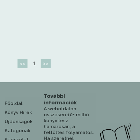
1
<<
>>
További
információk
Főoldal
A weboldalon
Könyv Hírek
összesen 10+ millió
könyv lesz
Újdonságok
hamarosan, a
Kategóriák
feltöltés folyamatos.
Ha szeretnél
Kapcsolat