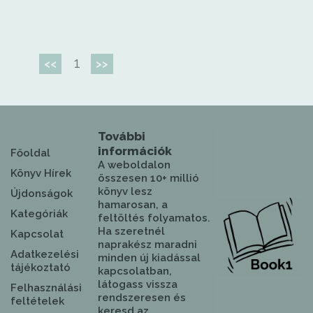
1
<<
>>
További
információk
Főoldal
A weboldalon
Könyv Hírek
összesen 10+ millió
könyv lesz
Újdonságok
hamarosan, a
Kategóriák
feltöltés folyamatos.
Ha szeretnél
Kapcsolat
naprakész maradni
Adatkezelési
minden új kiadással
tájékoztató
kapcsolatban,
látogass vissza
Felhasználási
rendszeresen és
feltételek
keresd az