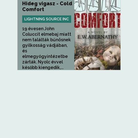
Hideg vigasz - Cold
Comfort
LIGHTNING SOURCE INC
19 évesen John
Coluccit elmebaj miatt
nem találták bűnösnek
gyilkosság vádjában,
és
elmegyógyintézetbe
zárták. Nyolc évvel
később kiengedik,...