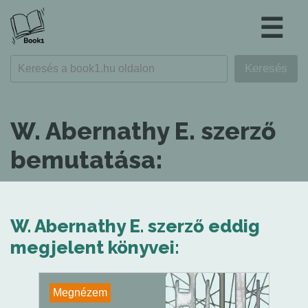
☰
W. Abernathy E. szerző
bemutatása:
W. Abernathy E. szerző eddig
megjelent könyvei:
Megnézem