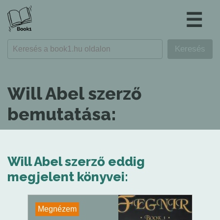
☰
Will Abel szerző
bemutatása:
Will Abel szerző eddig
megjelent könyvei:
Megnézem