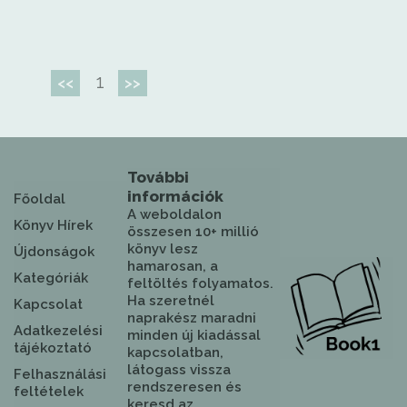
1
<<
>>
További
információk
Főoldal
A weboldalon
Könyv Hírek
összesen 10+ millió
könyv lesz
Újdonságok
hamarosan, a
Kategóriák
feltöltés folyamatos.
Ha szeretnél
Kapcsolat
naprakész maradni
Adatkezelési
minden új kiadással
tájékoztató
kapcsolatban,
látogass vissza
Felhasználási
rendszeresen és
feltételek
keresd az