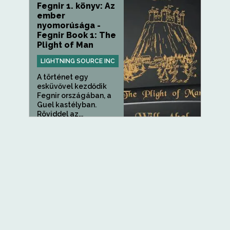
Fegnir 1. könyv: Az
ember
nyomorúsága -
Fegnir Book 1: The
Plight of Man
LIGHTNING SOURCE INC
A történet egy
esküvővel kezdődik
Fegnir országában, a
Guel kastélyban.
Röviddel az...