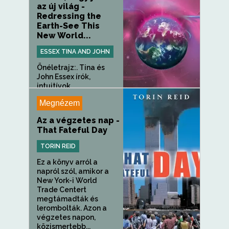
az új világ -
Redressing the
Earth-See This
New World...
ESSEX TINA AND JOHN
Önéletrajz:. Tina és
John Essex írók,
intuitívok...
Megnézem
Az a végzetes nap -
That Fateful Day
TORIN REID
Ez a könyv arról a
napról szól, amikor a
New York-i World
Trade Centert
megtámadták és
lerombolták. Azon a
végzetes napon,
közismertebb...