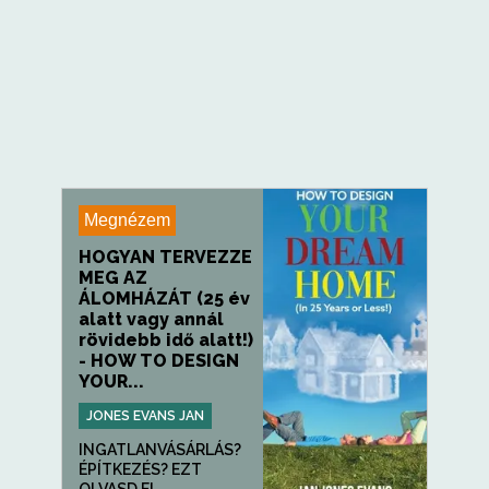
Megnézem
HOGYAN TERVEZZE
MEG AZ
ÁLOMHÁZÁT (25 év
alatt vagy annál
rövidebb idő alatt!)
- HOW TO DESIGN
YOUR...
JONES EVANS JAN
INGATLANVÁSÁRLÁS?
ÉPÍTKEZÉS? EZT