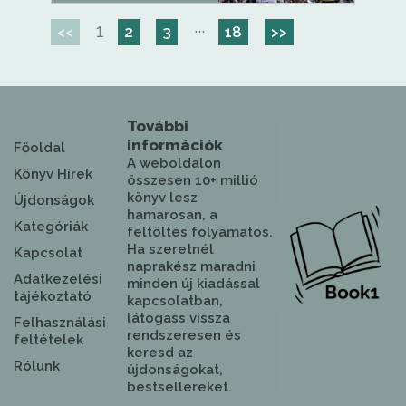
1
···
<<
2
3
18
>>
További
információk
Főoldal
A weboldalon
Könyv Hírek
összesen 10+ millió
könyv lesz
Újdonságok
hamarosan, a
Kategóriák
feltöltés folyamatos.
Ha szeretnél
Kapcsolat
naprakész maradni
Adatkezelési
minden új kiadással
tájékoztató
kapcsolatban,
látogass vissza
Felhasználási
rendszeresen és
feltételek
keresd az
Rólunk
újdonságokat,
bestsellereket.