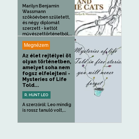
Marilyn Benjamin
Wassmann
szökőévben született,
és négy diplomát
szerzett - kettőt
művészettörténetből,...
Megnézem
Az élet rejtélyei öt
olyan történetben,
amelyet soha nem
fogsz elfelejteni -
Mysteries of Life
Told...
R. HUNT LEO
A szerzőről: Leo mindig
is rossz tanuló volt,...