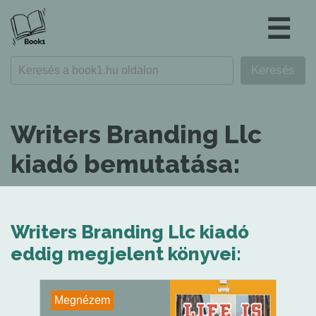
☰
Writers Branding Llc
kiadó bemutatása:
Writers Branding Llc kiadó
eddig megjelent könyvei:
Megnézem