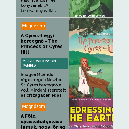
Kálvin János híres
könyvének, „A
keresztény vallás...
Megnézem
A Cyres-hegyi
hercegnő - The
Princess of Cyres
Hill
MCGEE WILKINSON
PAMELA
Imogen McBride
réges-régen Newton
St. Cyres hercegnője
volt. Mindent szeretett
az országában és az...
Megnézem
A Föld
újraszabályozása -
lássuk, hogy jön ez