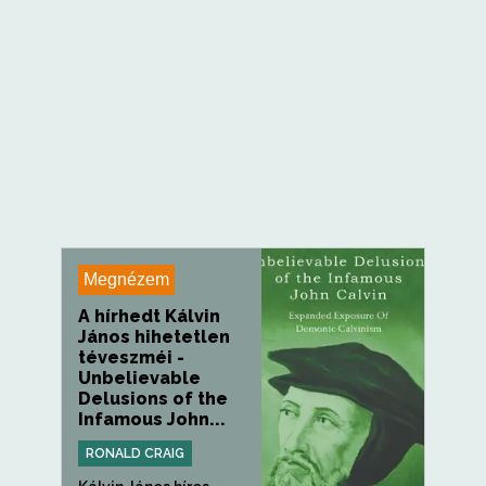
Megnézem
A hírhedt Kálvin
János hihetetlen
téveszméi -
Unbelievable
Delusions of the
Infamous John...
RONALD CRAIG