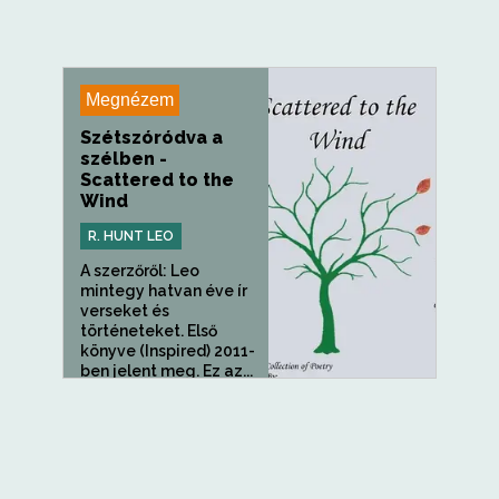
Megnézem
Szétszóródva a
szélben -
Scattered to the
Wind
R. HUNT LEO
A szerzőről: Leo
mintegy hatvan éve ír
verseket és
történeteket. Első
könyve (Inspired) 2011-
ben jelent meg. Ez az...