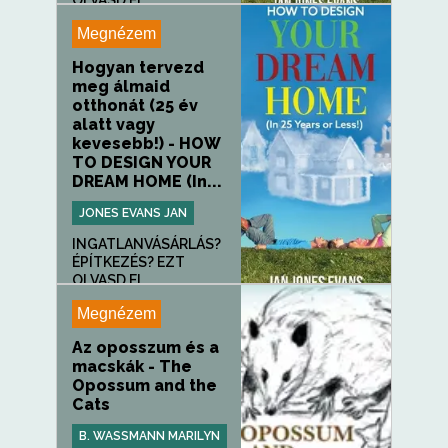
OLVASD EL...
Megnézem
Hogyan tervezd
meg álmaid
otthonát (25 év
alatt vagy
kevesebb!) - HOW
TO DESIGN YOUR
DREAM HOME (In...
JONES EVANS JAN
INGATLANVÁSÁRLÁS?
ÉPÍTKEZÉS? EZT
OLVASD EL...
Megnézem
Az oposszum és a
macskák - The
Opossum and the
Cats
B. WASSMANN MARILYN