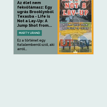
Az élet nem
fekvőtámasz: Egy
ugrás Brooklynból
Texasba - Life is
Not a Lay-Up: A
Jump Shot from...
MARTY URAND
Ez a történet egy
fiatalemberről szól, aki
arról...