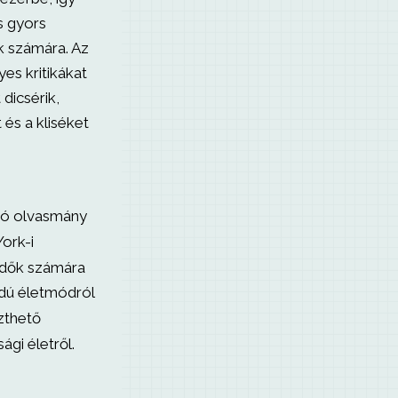
s gyors
k számára. Az
yes kritikákat
dicsérik,
és a kliséket
tó olvasmány
ork-i
ődők számára
dú életmódról
zthető
sági életről.