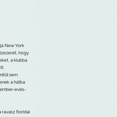
rja New York
tízezerét, hogy
eket, a klubba
tt
mitől sem
jenek a hátba
i ember-evés-
ravasz floridai