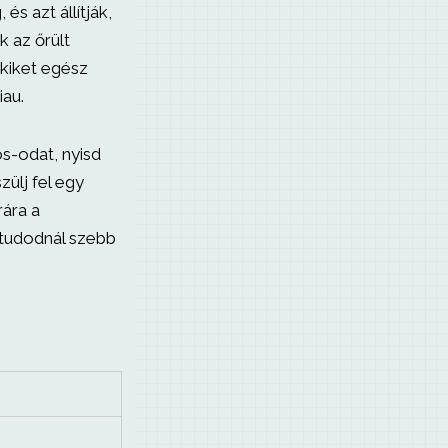
s azt állítják,
 az őrült
akiket egész
iau.
s-odat, nyisd
zülj fel egy
rára a
tudodnál szebb