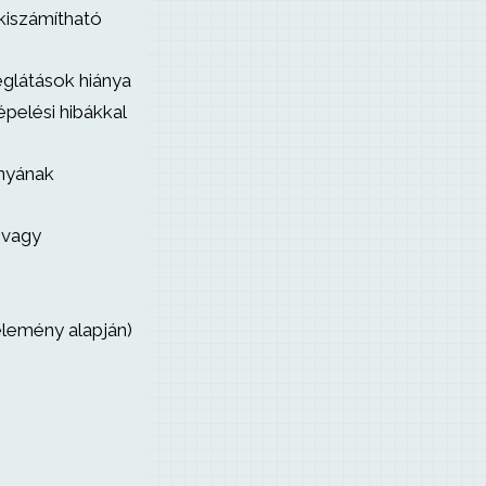
kiszámítható
glátások hiánya
pelési hibákkal
ányának
 vagy
élemény alapján)