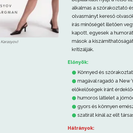
alkalmas a szórakoztató é
olvasmányt kereső olvasó
írás minőségét illetően veg
kapott, egyesek a humorát 
mások a kiszámíthatóságát 
 Karasyov)
kritizálják.
Előnyök:
Könnyed és szórakozta
⬤
magával ragadó a New Y
⬤
előkelőségek iránt érdekl
humoros látlelet a jómó
⬤
gyors és könnyen emés
⬤
szatírát kínál az elit társa
⬤
Hátrányok: