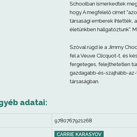
Schoolban ismerkedtek meg, é
hogy A megfelelő címet "azok
társasági emberek ihlették, 
életünkben hallgatóztunk". M
Szóval rúgd le a Jimmy Choo
fel a Veuve Clicquot-t, és kés
fergeteges, felejthetetlen tú
gazdagabb-és-szajhább-az-
társaságban.
gyéb adatai:
9780767921268
CARRIE KARASYOV