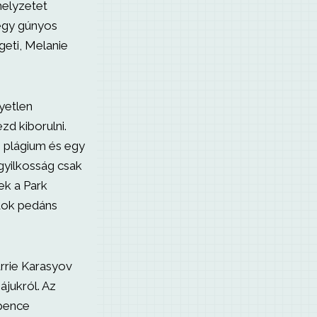
 helyzetet
egy gúnyos
geti, Melanie
yetlen
zd kiborulni.
 plágium és egy
gyilkosság csak
ek a Park
dok pedáns
arrie Karasyov
ájukról. Az
Spence