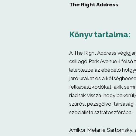
The Right Address
Könyv tartalma:
A The Right Address végigjá
csillogó Park Avenue-i felső 
leleplezze az ebédelő hölgy
járó urakat és a kétségbeese
felkapaszkodókat, akik sem
riadnak vissza, hogy bekerül
szúrós, pezsgőivó, társaság
szocialista sztratoszférába.
Amikor Melanie Sartomsky, a 