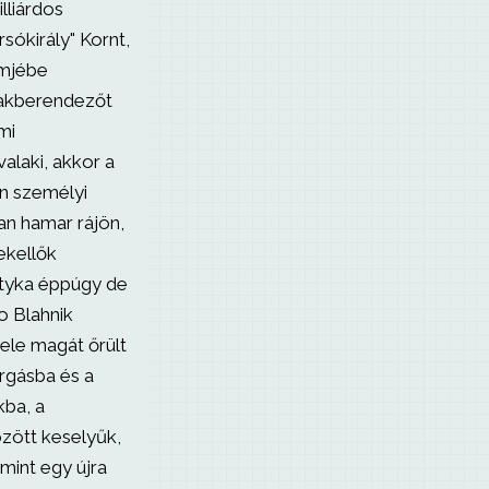
illiárdos
sókirály" Kornt,
émjébe
 lakberendezőt
mi
valaki, akkor a
n személyi
an hamar rájön,
ekellők
etyka éppúgy de
o Blahnik
bele magát őrült
rgásba és a
kba, a
zött keselyűk,
mint egy újra