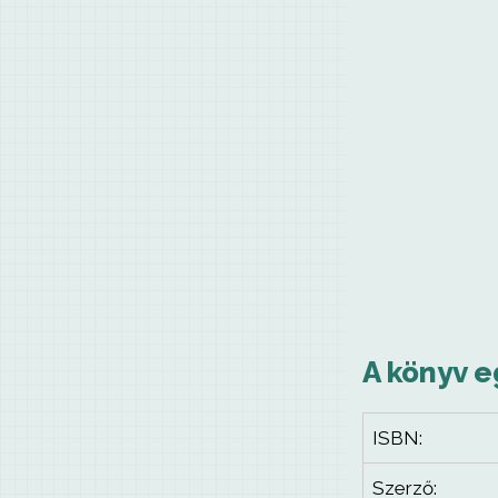
A könyv e
ISBN:
Szerző: