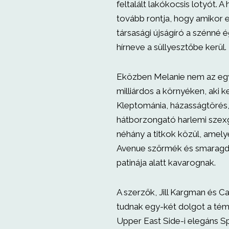
feltalált lakókocsis lotyót. A
tovább rontja, hogy amikor 
társasági újságíró a szénné é
hírneve a süllyesztőbe kerül.
Eközben Melanie nem az eg
milliárdos a környéken, aki ke
Kleptománia, házasságtörés,
hátborzongató harlemi szex
néhány a titkok közül, amely
Avenue szőrmék és smarag
patinája alatt kavarognak.
A szerzők, Jill Kargman és C
tudnak egy-két dolgot a tém
Upper East Side-i elegáns 