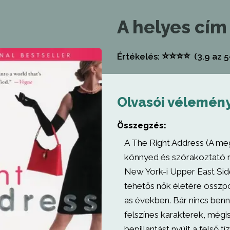
A helyes cím
⭐
⭐
⭐
⭐
Értékelés:
(3.9
az 5
Olvasói vélemén
Összegzés:
A The Right Address (A me
könnyed és szórakoztató 
New York-i Upper East Sid
tehetős nők életére összp
as években. Bár nincs ben
felszínes karakterek, mégis
bepillantást nyújt a felső tí