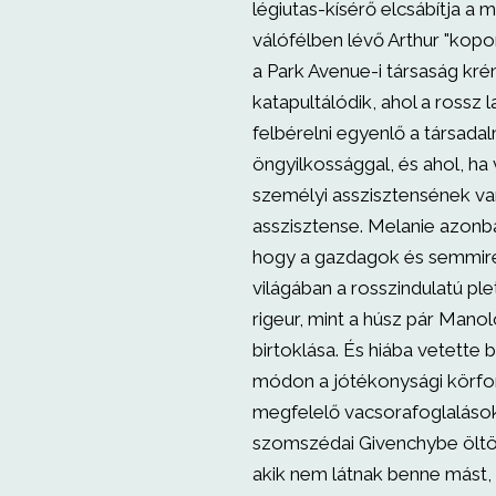
légiutas-kísérő elcsábítja a m
válófélben lévő Arthur "kopor
a Park Avenue-i társaság kr
katapultálódik, ahol a rossz
felbérelni egyenlő a társadal
öngyilkossággal, és ahol, ha 
személyi asszisztensének va
asszisztense. Melanie azonb
hogy a gazdagok és semmir
világában a rosszindulatú pl
rigeur, mint a húsz pár Manol
birtoklása. És hiába vetette 
módon a jótékonysági körfo
megfelelő vacsorafoglaláso
szomszédai Givenchybe öltö
akik nem látnak benne mást, 