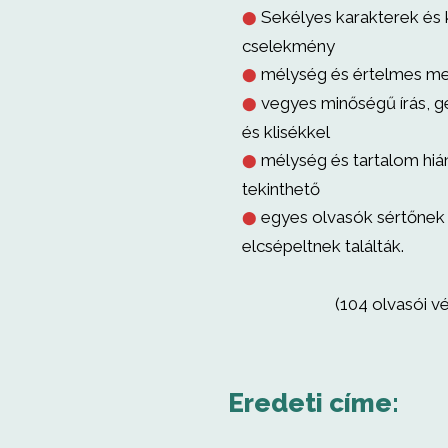
Sekélyes karakterek és 
⬤
cselekmény
mélység és értelmes me
⬤
vegyes minőségű írás, gé
⬤
és klisékkel
mélység és tartalom hi
⬤
tekinthető
egyes olvasók sértőnek
⬤
elcsépeltnek találták.
(104 olvasói v
Eredeti címe: