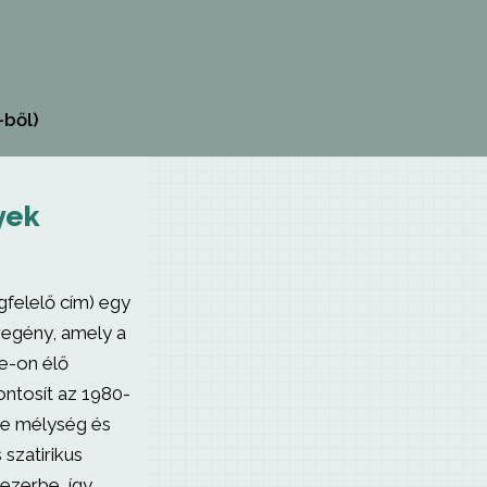
-ből)
yek
gfelelő cím) egy
regény, amely a
e-on élő
ontosít az 1980-
ne mélység és
 szatirikus
zezerbe, így