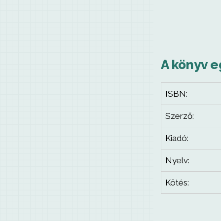
A könyv e
ISBN:
Szerző:
Kiadó:
Nyelv:
Kötés: