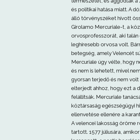
természetét, és aggódtak a 
és politikai hatása miatt. A 
álló törvényszéket hívott ös
Girolamo Mercuriale-t, a kö
orvosprofesszorát, aki talá
leghíresebb orvosa volt. Bárm
betegség, amely Velencét sú
Mercuriale úgy vélte, hogy n
és nem is lehetett, mivel nem
gyorsan terjedő és nem volt
elterjedt ahhoz, hogy ezt a d
felállítsák. Mercuriale tanács
köztársaság egészségügyi hi
ellenvetése ellenére a karant
A velencei lakosság öröme rö
tartott. 1577 júliusára, amiko