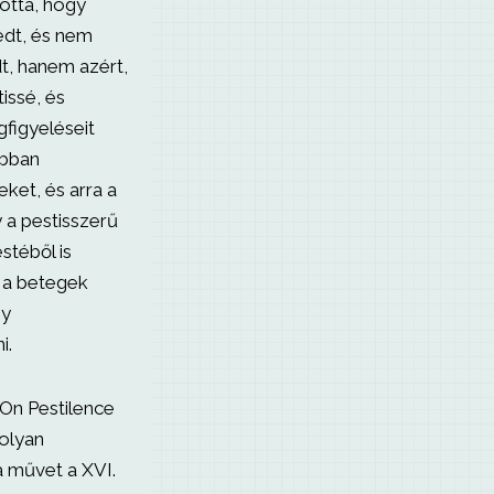
totta, hogy
edt, és nem
edt, hanem azért,
issé, és
gfigyeléseit
abban
ket, és arra a
 a pestisszerű
stéből is
 a betegek
gy
i.
 On Pestilence
 olyan
a művet a XVI.