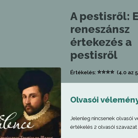
A pestisről: 
reneszánsz
értekezés a
pestisről
⭐
⭐
⭐
⭐
Értékelés:
(4.0
az 5
Olvasói vélemén
Jelenleg nincsenek olvasói 
értékelés 2 olvasói szavazat 