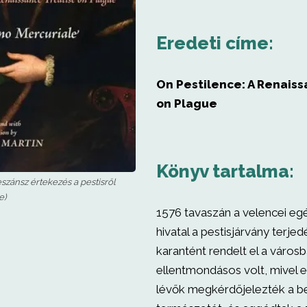
Eredeti címe:
On Pestilence: A Renaiss
on Plague
Könyv tartalma:
eszánsz értekezés a pestisről
e)
1576 tavaszán a velencei eg
hivatal a pestisjárvány terjed
karantént rendelt el a városb
ellentmondásos volt, mivel 
lévők megkérdőjelezték a b