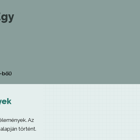
Egy
-ből)
yek
vélemények. Az
alapján történt.