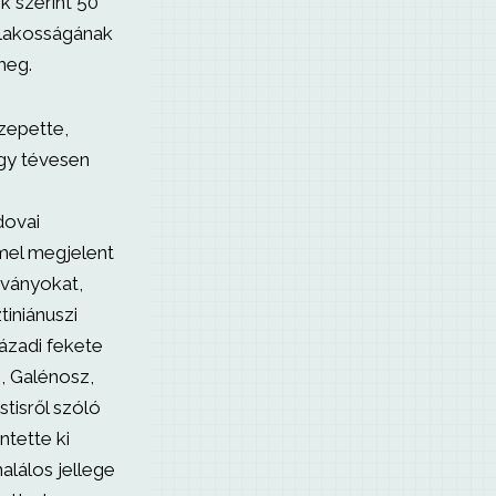
k szerint 50
 lakosságának
meg.
özepette,
gy tévesen
dovai
mmel megjelent
rványokat,
tiniánuszi
zázadi fekete
z, Galénosz,
tisről szóló
ntette ki
halálos jellege