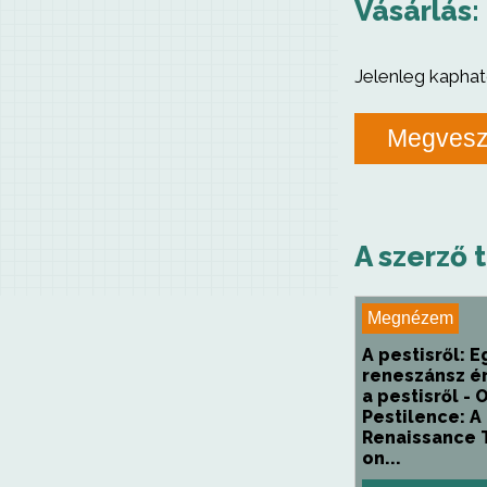
Vásárlás:
Jelenleg kaphat
Megves
A szerző 
Megnézem
A pestisről: E
reneszánsz é
a pestisről - 
Pestilence: A
Renaissance 
on...