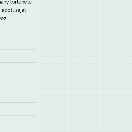
mány története
 adott saját
ezi.