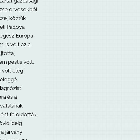
zárlat gazdasági
dózse orvosokból
sze, köztük
zeli Padova
n egész Európa
i is volt az a
jtotta,
em pestis volt,
 volt elég
 eléggé
iagnózist
ára és a
vatalának
ént feloldották.
vid ideig
r a járvány