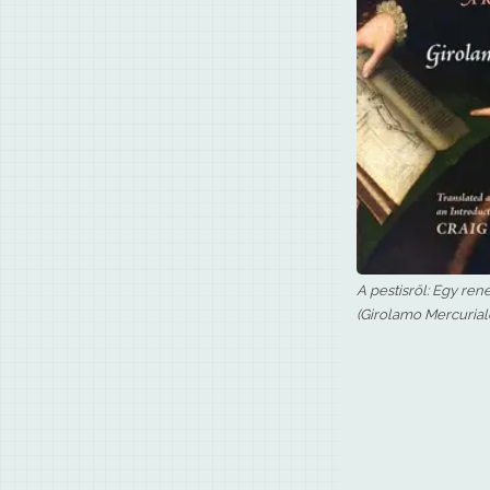
A pestisről: Egy ren
(Girolamo Mercurial