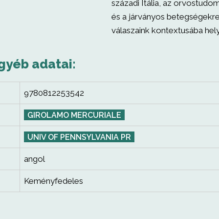
századi Itália, az orvostudo
és a járványos betegségekre
válaszaink kontextusába hely
gyéb adatai:
9780812253542
GIROLAMO MERCURIALE
UNIV OF PENNSYLVANIA PR
angol
Keményfedeles