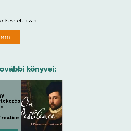
ó, készleten van.
zem!
további könyvei:
gy
rtekezés
On
Treatise