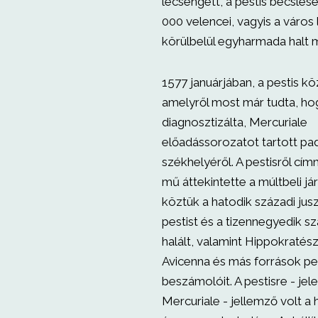
lecsengett, a pestis becslése
000 velencei, vagyis a város
körülbelül egyharmada halt 
1577 januárjában, a pestis k
amelyről most már tudta, ho
diagnosztizálta, Mercuriale
előadássorozatot tartott pa
székhelyéről. A pestisről cí
mű áttekintette a múltbeli já
köztük a hatodik századi jusz
pestist és a tizennegyedik s
halált, valamint Hippokratés
Avicenna és más források pes
beszámolóit. A pestisre - jele
Mercuriale - jellemző volt a 