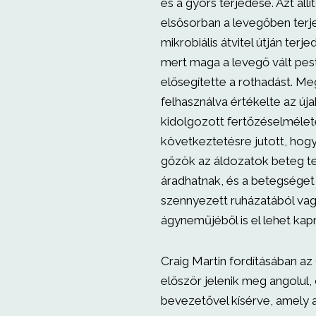
és a gyors terjedése. Azt állí
elsősorban a levegőben terj
mikrobiális átvitel útján terj
mert maga a levegő vált pest
elősegítette a rothadást. Me
felhasználva értékelte az új
kidolgozott fertőzéselmélete
következtetésre jutott, hogy
gőzök az áldozatok beteg te
áradhatnak, és a betegséget
szennyezett ruházatából va
ágyneműjéből is el lehet kapn
Craig Martin fordításában az
először jelenik meg angolul,
bevezetővel kísérve, amely 