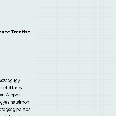
ance Treatise
észségügyi
ésétől tartva
an. A lépés
egyes hatalmon
etegség pontos