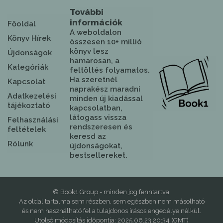
További
információk
Főoldal
A weboldalon
Könyv Hírek
összesen 10+ millió
könyv lesz
Újdonságok
hamarosan, a
Kategóriák
feltöltés folyamatos.
Ha szeretnél
Kapcsolat
naprakész maradni
Adatkezelési
minden új kiadással
tájékoztató
kapcsolatban,
látogass vissza
Felhasználási
rendszeresen és
feltételek
keresd az
Rólunk
újdonságokat,
bestsellereket.
© Book1 Group - minden jog fenntartva.
Az oldal tartalma sem részben, sem egészben nem másolható
és nem használható fel a tulajdonos írásos engedélye nélkül.
Utolsó módosítás időpontja: 2025.06.23 20:34 (GMT)