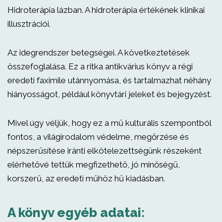
Hidroterápia lázban. A hidroterápia értékének klinikai
illusztrációi.
Az idegrendszer betegségei. A következtetések
összefoglalása. Ez a ritka antikvárius könyv a régi
eredeti faximile utánnyomása, és tartalmazhat néhány
hiányosságot, például könyvtári jeleket és bejegyzést.
Mivel úgy véljük, hogy ez a mű kulturális szempontból
fontos, a világirodalom védelme, megőrzése és
népszerűsítése iránti elkötelezettségünk részeként
elérhetővé tettük megfizethető, jó minőségű,
korszerű, az eredeti műhöz hű kiadásban.
A könyv egyéb adatai: