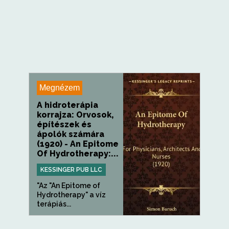
Megnézem
A hidroterápia
korrajza: Orvosok,
építészek és
ápolók számára
(1920) - An Epitome
Of Hydrotherapy:...
KESSINGER PUB LLC
"Az "An Epitome of
Hydrotherapy" a víz
terápiás...