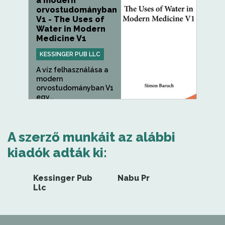
a modern
orvostudományban
V1 - The Uses of
Water in Modern
Medicine V1
KESSINGER PUB LLC
A víz felhasználása a
modern
orvostudományban V1
egy...
A szerző munkáit az alábbi
kiadók adták ki:
Kessinger Pub
Nabu Pr
Llc