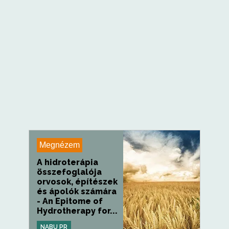
Megnézem
A hidroterápia
összefoglalója
orvosok, építészek
és ápolók számára
- An Epitome of
Hydrotherapy for...
NABU PR