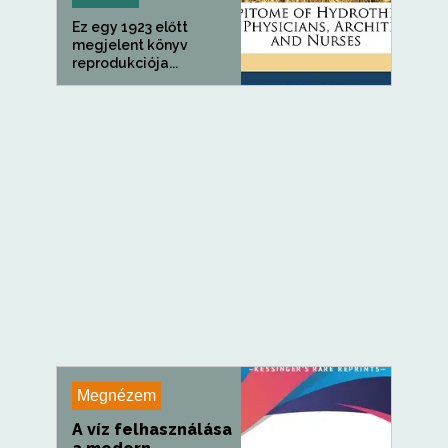
Ez egy 1923 előtt
megjelent könyv
reprodukciója...
Megnézem
A víz felhasználása