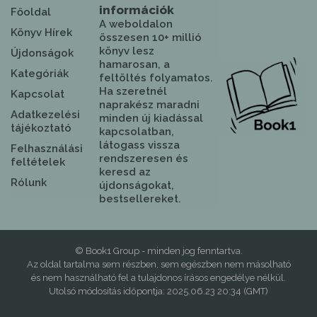
információk
Főoldal
A weboldalon
Könyv Hírek
összesen 10+ millió
könyv lesz
Újdonságok
hamarosan, a
Kategóriák
feltöltés folyamatos.
Ha szeretnél
Kapcsolat
naprakész maradni
Adatkezelési
minden új kiadással
tájékoztató
kapcsolatban,
látogass vissza
Felhasználási
rendszeresen és
feltételek
keresd az
Rólunk
újdonságokat,
bestsellereket.
© Book1 Group - minden jog fenntartva.
Az oldal tartalma sem részben, sem egészben nem másolható
és nem használható fel a tulajdonos írásos engedélye nélkül.
Utolsó módosítás időpontja: 2025.06.23 20:34 (GMT)