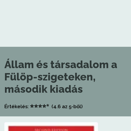
Állam és társadalom a
Fülöp-szigeteken,
második kiadás
⭐
⭐
⭐
⭐
⭐
Értékelés:
(4.6
az 5-ből)