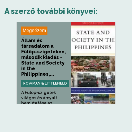
A szerző további könyvei:
Megnézem
Állam és
társadalom a
Fülöp-szigeteken,
második kiadás -
State and Society
in the
Philippines,...
ROWMAN & LITTLEFIELD
A Fülöp-szigetek
világos és árnyalt
bemutatása az...