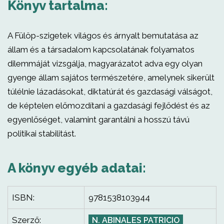
Könyv tartalma:
A Fülöp-szigetek világos és árnyalt bemutatása az
állam és a társadalom kapcsolatának folyamatos
dilemmáját vizsgálja, magyarázatot adva egy olyan
gyenge állam sajátos természetére, amelynek sikerült
túlélnie lázadásokat, diktatúrát és gazdasági válságot,
de képtelen előmozdítani a gazdasági fejlődést és az
egyenlőséget, valamint garantálni a hosszú távú
politikai stabilitást.
A könyv egyéb adatai:
ISBN:
9781538103944
Szerző:
N. ABINALES PATRICIO