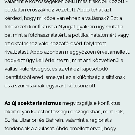
valamint e közösségeken belüli más frakciók között -
példátlan erőszakhoz vezetett. Abdo tehát azt
kérdezi, hogy mi köze van ehhez a vallásnak? Ezt a
felekezeti konfliktust a Nyugat gyakran úgy mutatja
be, mint a földhasználatért, a politikai hatalomért vagy
az oktatáshoz való hozzáférésért folytatott
rivalizálást. Abdo azonban meggyőzően érvel amellett,
hogy ezt úgy kell értelmezni, mint ami közvetlenül a
vallási különbségből és az ehhez kapcsolódó
identitásból ered, amelyet ez a különbség a síitáknak
és a szunnitáknak egyaránt kölcsönzött.
Az új szektarianizmus
megvizsgálja e konfliktus
okait olyan kulcsfontosságú országokban, mint Irak,
Szíria, Libanon és Bahrein, valamint a regionális
tendenciák alakulását. Abdo amellett érvel, hogy