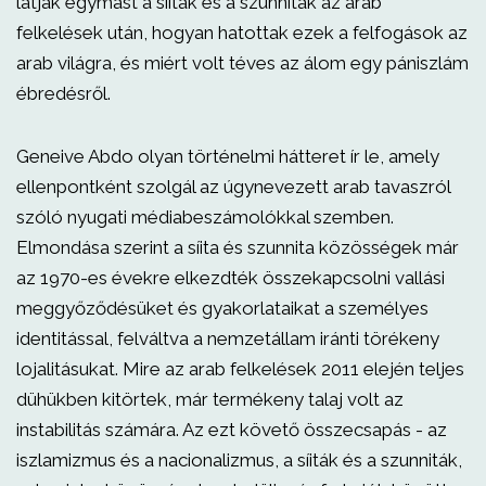
látják egymást a síiták és a szunniták az arab
felkelések után, hogyan hatottak ezek a felfogások az
arab világra, és miért volt téves az álom egy pániszlám
ébredésről.
Geneive Abdo olyan történelmi hátteret ír le, amely
ellenpontként szolgál az úgynevezett arab tavaszról
szóló nyugati médiabeszámolókkal szemben.
Elmondása szerint a síita és szunnita közösségek már
az 1970-es évekre elkezdték összekapcsolni vallási
meggyőződésüket és gyakorlataikat a személyes
identitással, felváltva a nemzetállam iránti törékeny
lojalitásukat. Mire az arab felkelések 2011 elején teljes
dühükben kitörtek, már termékeny talaj volt az
instabilitás számára. Az ezt követő összecsapás - az
iszlamizmus és a nacionalizmus, a síiták és a szunniták,