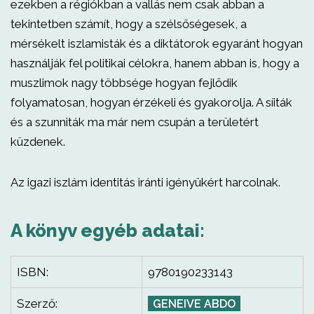
ezekben a régiókban a vallás nem csak abban a
tekintetben számít, hogy a szélsőségesek, a
mérsékelt iszlamisták és a diktátorok egyaránt hogyan
használják fel politikai célokra, hanem abban is, hogy a
muszlimok nagy többsége hogyan fejlődik
folyamatosan, hogyan érzékeli és gyakorolja. A síiták
és a szunniták ma már nem csupán a területért
küzdenek.
Az igazi iszlám identitás iránti igényükért harcolnak.
A könyv egyéb adatai:
ISBN:
9780190233143
Szerző:
GENEIVE ABDO