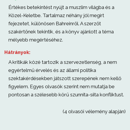
Értékes betekintést nyújt a muszlim világba és a
Közel-Keletbe. Tartalmaz néhány jól megírt
fejezetet, különösen Bahreinről. A szerzőt
szakértőnek tekintik, és a könyv ajánlott a téma
mélyebb megértéséhez.
Hátrányok:
A kritikák közé tartozik a szervezetlenség, a nem
egyértelmű érvelés és az állami politika
szektakérdésekben játszott szerepének nem kellő
figyelem. Egyes olvasók szerint nem mutatja be
pontosan a szélesebb körű szunnita-síita konfliktust.
(4 olvasói vélemény alapján)