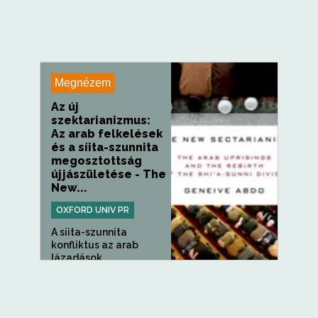
Megnézem
Az új
szektarianizmus:
Az arab felkelések
és a síita-szunnita
megosztottság
újjászületése - The
New...
OXFORD UNIV PR
A síita-szunnita
konfliktus az arab
lázadások...