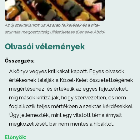
Az új szektarianizmus: Az arab felkelések és a síita-
szunnita megosztottság újjászületése (Geneive Abdo)
Olvasói vélemények
Összegzés:
A könyv vegyes kritikákat kapott. Egyes olvasók
értékesnek találják a Közel-Kelet összetettségének
megértéséhez, és értékelik az egyes fejezeteket,
míg mások kritizálják, hogy szervezetlen, és nem
foglalkozik teljes mértékben a szektás kérdésekkel.
Úgy jellemezték, mint egy vitatott téma árnyalt
megközelítését, bár nem mentes a hibáktól.
Előnyök: