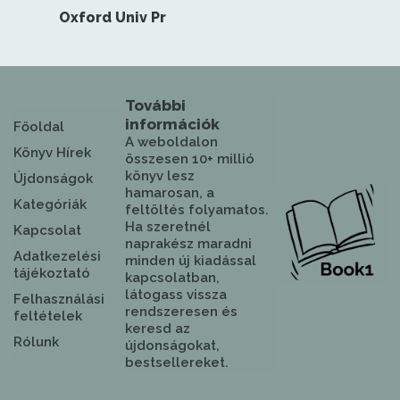
Oxford Univ Pr
További
információk
Főoldal
A weboldalon
Könyv Hírek
összesen 10+ millió
könyv lesz
Újdonságok
hamarosan, a
Kategóriák
feltöltés folyamatos.
Ha szeretnél
Kapcsolat
naprakész maradni
Adatkezelési
minden új kiadással
tájékoztató
kapcsolatban,
látogass vissza
Felhasználási
rendszeresen és
feltételek
keresd az
Rólunk
újdonságokat,
bestsellereket.