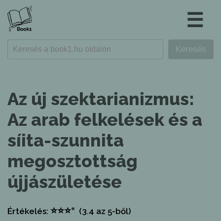
☰
Az új szektarianizmus:
Az arab felkelések és a
síita-szunnita
megosztottság
újjászületése
⭐
⭐
⭐
⭐
Értékelés:
(3.4
az 5-ből)